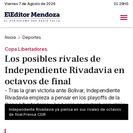
Viernes 7 de Agosto de 2026
01:29HS
Inicio
>
Deportes
Copa Libertadores.
Los posibles rivales de
Independiente Rivadavia en
octavos de final
- Tras la gran victoria ante Bolivar, Independiente
Rivadavia empieza a pensar en los playoffs de la
Copa Libertadores - La Lepra se cruzará con algún
Independiente Rivadavia ya piensa en sus rivales de octavos
segundo
de final.Prensa CSIR