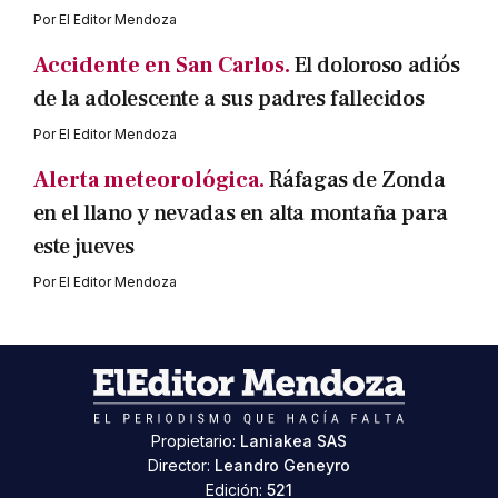
Por
El Editor Mendoza
Accidente en San Carlos.
El doloroso adiós
de la adolescente a sus padres fallecidos
Por
El Editor Mendoza
Alerta meteorológica.
Ráfagas de Zonda
en el llano y nevadas en alta montaña para
este jueves
Por
El Editor Mendoza
Propietario:
Laniakea SAS
Director:
Leandro Geneyro
Edición:
521