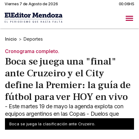
Viernes 7 de Agosto de 2026
00:06HS
Inicio
>
Deportes
Cronograma completo.
Boca se juega una "final"
ante Cruzeiro y el City
define la Premier: la guía de
fútbol para ver HOY en vivo
- Este martes 19 de mayo la agenda explota con
equipos argentinos en las Copas - Duelos que
definen el título y el descenso en la Premier, y más.
Boca se juega la clasificación ante Cruzeiro.