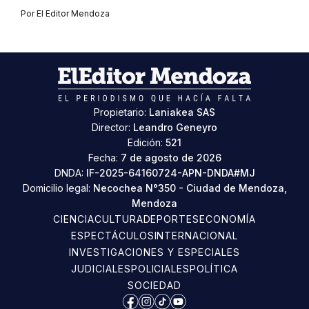
Por
El Editor Mendoza
Propietario:
Laniakea SAS
Director:
Leandro Geneyro
Edición:
521
Fecha:
7 de agosto de 2026
DNDA:
IF-2025-64160724-APN-DNDA#MJ
Domicilio legal:
Necochea N°350 - Ciudad de Mendoza,
Mendoza
CIENCIA
CULTURA
DEPORTES
ECONOMÍA
ESPECTÁCULOS
INTERNACIONAL
INVESTIGACIONES Y ESPECIALES
JUDICIALES
POLICIALES
POLÍTICA
SOCIEDAD
Facebook
Instagram
TikTok
YouTube