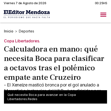
Viernes 7 de Agosto de 2026
00:25HS
Inicio
>
Deportes
Copa Libertadores.
Calculadora en mano: qué
necesita Boca para clasificar
a octavos tras el polémico
empate ante Cruzeiro
- El Xeneize masticó bronca por el gol anulado a
Merentiel a instancias del VAR - Los dirigidos por
Qué necesita Boca para avanzar en la Copa
Claudio Úbeda siguen dependiendo de sí mismos
Libertadores.Redes