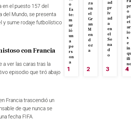
ra
ad
za
o
a en el puesto 157 del
p
pr
en
Es
o
iv
pa del Mundo, se presenta
el
te:
pi
ad
Gr
m
l y sume rodaje futbolístico
et
a
an
ur
ar
en
M
ió
io
el
en
un
s
Se
d
a
e
na
oz
pe
in
amistoso con Francia
d
a
rs
q
o
on
ili
a
a ver las caras tras la
n
1
2
3
4
s
tivo episodio que tiró abajo
 en Francia trascendió un
onsable de que nunca se
una fecha FIFA.