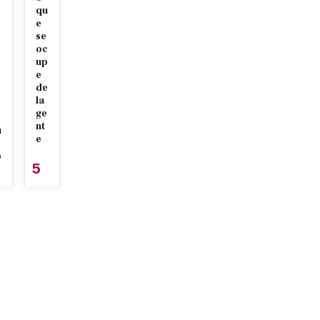
qu
r
e
se
oc
up
e
de
la
ge
nt
u
e
o
5