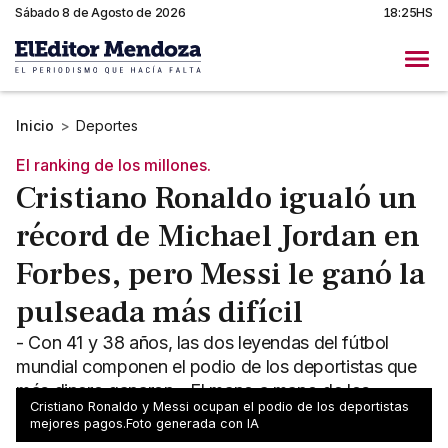
Sábado 8 de Agosto de 2026
18:25HS
Inicio
>
Deportes
El ranking de los millones.
Cristiano Ronaldo igualó un
récord de Michael Jordan en
Forbes, pero Messi le ganó la
pulseada más difícil
- Con 41 y 38 años, las dos leyendas del fútbol
mundial componen el podio de los deportistas que
más dinero ganaron - El mano a mano de los
Cristiano Ronaldo y Messi ocupan el podio de los deportistas
millones, al detalle
mejores pagos.Foto generada con IA