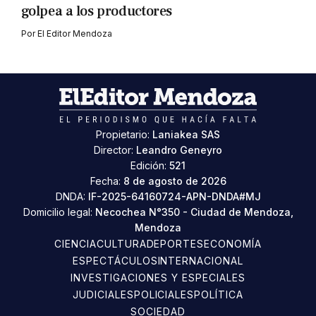
golpea a los productores
Por
El Editor Mendoza
Propietario:
Laniakea SAS
Director:
Leandro Geneyro
Edición:
521
Fecha:
8 de agosto de 2026
DNDA:
IF-2025-64160724-APN-DNDA#MJ
Domicilio legal:
Necochea N°350 - Ciudad de Mendoza,
Mendoza
CIENCIA
CULTURA
DEPORTES
ECONOMÍA
ESPECTÁCULOS
INTERNACIONAL
INVESTIGACIONES Y ESPECIALES
JUDICIALES
POLICIALES
POLÍTICA
SOCIEDAD