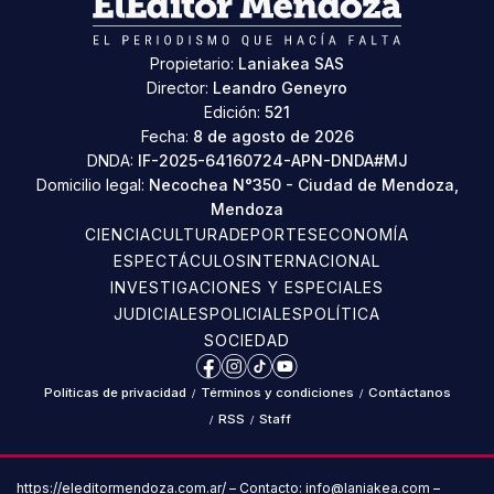
Propietario:
Laniakea SAS
Director:
Leandro Geneyro
Edición:
521
Fecha:
8 de agosto de 2026
DNDA:
IF-2025-64160724-APN-DNDA#MJ
Domicilio legal:
Necochea N°350 - Ciudad de Mendoza,
Mendoza
CIENCIA
CULTURA
DEPORTES
ECONOMÍA
ESPECTÁCULOS
INTERNACIONAL
INVESTIGACIONES Y ESPECIALES
JUDICIALES
POLICIALES
POLÍTICA
SOCIEDAD
Facebook
Instagram
TikTok
YouTube
Políticas de privacidad
/
Términos y condiciones
/
Contáctanos
/
RSS
/
Staff
https://eleditormendoza.com.ar/ – Contacto: info@laniakea.com –