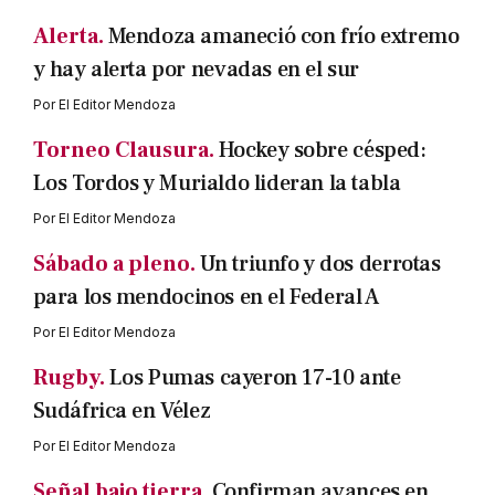
Alerta.
Mendoza amaneció con frío extremo
y hay alerta por nevadas en el sur
Por
El Editor Mendoza
Torneo Clausura.
Hockey sobre césped:
Los Tordos y Murialdo lideran la tabla
Por
El Editor Mendoza
Sábado a pleno.
Un triunfo y dos derrotas
para los mendocinos en el Federal A
Por
El Editor Mendoza
Rugby.
Los Pumas cayeron 17-10 ante
Sudáfrica en Vélez
Por
El Editor Mendoza
Señal bajo tierra.
Confirman avances en