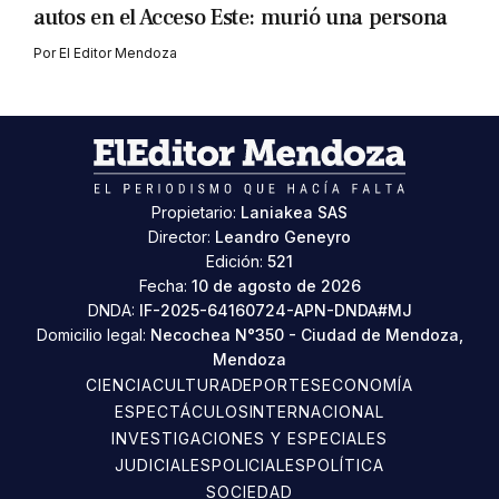
autos en el Acceso Este: murió una persona
Por
El Editor Mendoza
Propietario:
Laniakea SAS
Director:
Leandro Geneyro
Edición:
521
Fecha:
10 de agosto de 2026
DNDA:
IF-2025-64160724-APN-DNDA#MJ
Domicilio legal:
Necochea N°350 - Ciudad de Mendoza,
Mendoza
CIENCIA
CULTURA
DEPORTES
ECONOMÍA
ESPECTÁCULOS
INTERNACIONAL
INVESTIGACIONES Y ESPECIALES
JUDICIALES
POLICIALES
POLÍTICA
SOCIEDAD