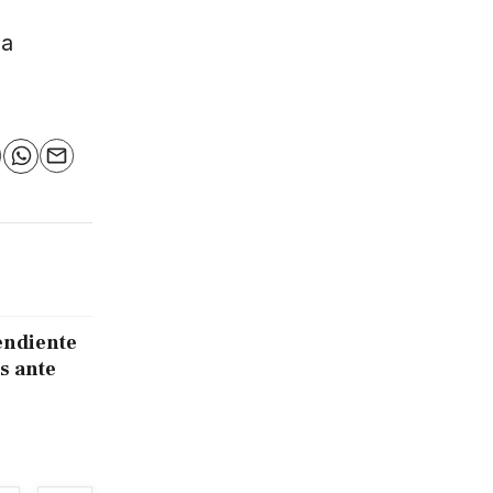
ma
n
elegram
WhatsApp
Email
endiente
s ante