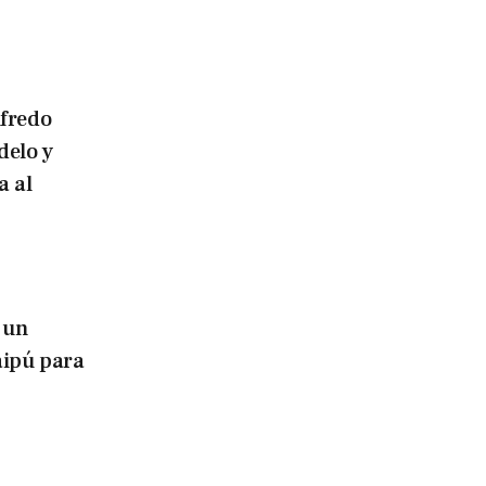
lfredo
delo y
a al
 un
aipú para