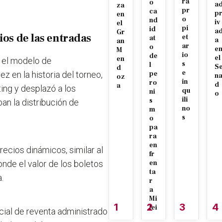
ra
o
a
za
pr
ca
p
en
o
nd
iv
el
pi
id
a
Gr
ios de las entradas
et
at
a
an
ar
o
e
M
io
de
el
en
n el modelo de
s
l
S
d
e
z en la historia del torneo,
pe
n
oz
in
ro
d
a
ting y desplazó a los
qu
ni
o
ili
s
an la distribución de
no
m
s
o
pa
ra
en
ecios dinámicos, similar al
fr
onde el valor de los boletos
en
ta
.
r
a
Mi
1
2
3
4
lei
cial de reventa administrado