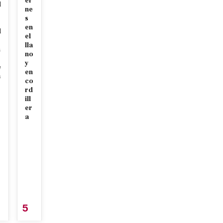
er
d
ne
r
s
en
d
el
lla
n
no
y
e
en
a
co
rd
ill
er
a
5