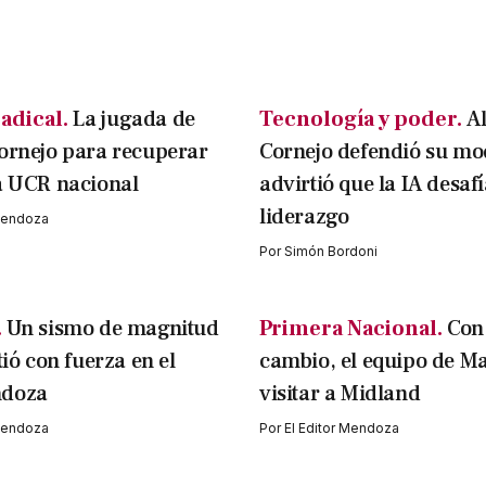
adical.
La jugada de
Tecnología y poder.
A
ornejo para recuperar
Cornejo defendió su mo
a UCR nacional
advirtió que la IA desafí
liderazgo
 Mendoza
Por
Simón Bordoni
.
Un sismo de magnitud
Primera Nacional.
Con
tió con fuerza en el
cambio, el equipo de M
ndoza
visitar a Midland
 Mendoza
Por
El Editor Mendoza