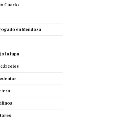
ío Cuarto
 drogado en Mendoza
jo la lupa
 cárceles
Redentor
ciera
ilinos
ctores