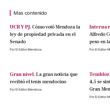
Mas contenido
UCR Y PJ.
Cómo votó Mendoza la
Interna r
ley de propiedad privada en el
Alfredo C
Senado
peso en l
Por
El Editor Mendoza
Por
El Editor
Gran nivel.
La gran noticia que
Temblor
recibió el tenis mendocino
4,5 se sin
Gran Me
Por
El Editor Mendoza
Por
El Editor