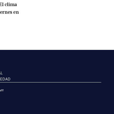
El clima
iernes en
AL
IEDAD
aff