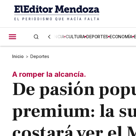
CIENCIA
CULTURA
DEPORTES
ECONOMÍA
Inicio
>
Deportes
A romper la alcancía.
De pasión popu
premium: la s
costará ver el