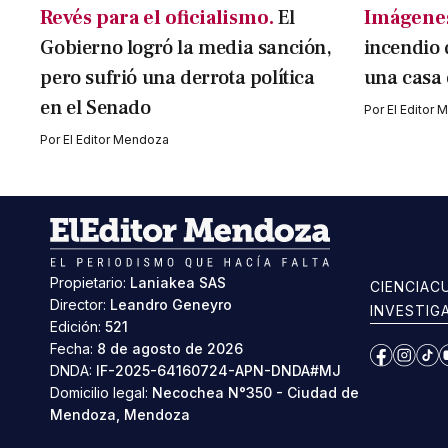
Revés para el oficialismo.
El
Imágenes
Gobierno logró la media sanción,
incendio 
pero sufrió una derrota política
una casa
en el Senado
Por
El Editor
Por
El Editor Mendoza
Propietario:
Laniakea SAS
CIENCIA
C
Director:
Leandro Geneyro
INVESTIG
Edición:
521
Fecha:
8 de agosto de 2026
Facebook
Instag
Ti
DNDA:
IF-2025-64160724-APN-DNDA#MJ
Domicilio legal:
Necochea N°350 - Ciudad de
Mendoza, Mendoza