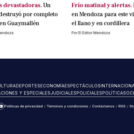
 devastadoras.
Un
Frío matinal y alertas.
destruyó por completo
en Mendoza para este v
 en Guaymallén
el llano y en cordillera
 Mendoza
Por
El Editor Mendoza
ULTURA
DEPORTES
ECONOMÍA
ESPECTÁCULOS
INTERNACION
ACIONES Y ESPECIALES
JUDICIALES
POLICIALES
POLÍTICA
SOC
Políticas de privacidad
/
Términos y condiciones
/
Contáctanos
/
RSS
/
St
ram
kTok
YouTube