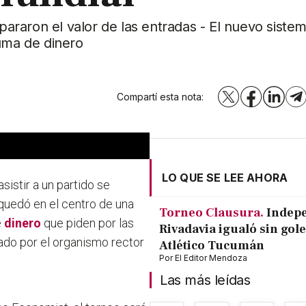
spararon el valor de las entradas - El nuevo siste
suma de dinero
Compartí esta nota:
X
Facebook
LinkedI
T
LO QUE SE LEE AHORA
sistir a un partido se
quedó en el centro de una
Torneo Clausura.
Indep
e
dinero
que piden por las
Rivadavia igualó sin gole
ado por el organismo rector
Atlético Tucumán
Por
El Editor Mendoza
Las más leídas