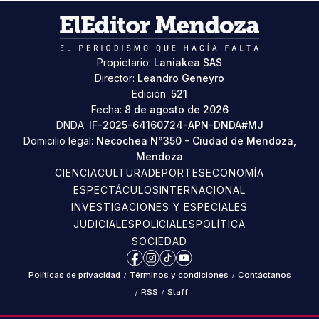
Propietario:
Laniakea SAS
Director:
Leandro Geneyro
Edición:
521
Fecha:
8 de agosto de 2026
DNDA:
IF-2025-64160724-APN-DNDA#MJ
Domicilio legal:
Necochea N°350 - Ciudad de Mendoza,
Mendoza
CIENCIA
CULTURA
DEPORTES
ECONOMÍA
ESPECTÁCULOS
INTERNACIONAL
INVESTIGACIONES Y ESPECIALES
JUDICIALES
POLICIALES
POLÍTICA
SOCIEDAD
Facebook
Instagram
TikTok
YouTube
Políticas de privacidad
/
Términos y condiciones
/
Contáctanos
/
RSS
/
Staff