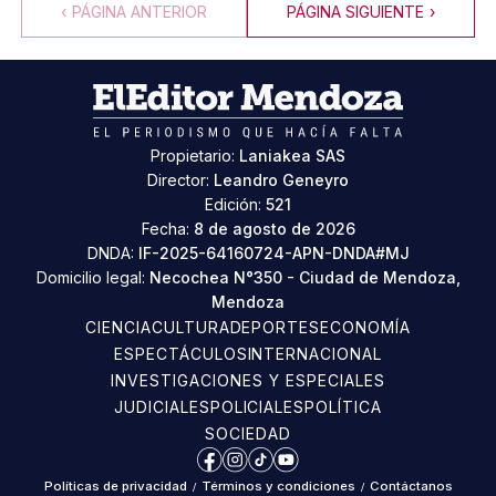
‹
PÁGINA ANTERIOR
PÁGINA SIGUIENTE
›
Propietario:
Laniakea SAS
Director:
Leandro Geneyro
Edición:
521
Fecha:
8 de agosto de 2026
DNDA:
IF-2025-64160724-APN-DNDA#MJ
Domicilio legal:
Necochea N°350 - Ciudad de Mendoza,
Mendoza
CIENCIA
CULTURA
DEPORTES
ECONOMÍA
ESPECTÁCULOS
INTERNACIONAL
INVESTIGACIONES Y ESPECIALES
JUDICIALES
POLICIALES
POLÍTICA
SOCIEDAD
Facebook
Instagram
TikTok
YouTube
Políticas de privacidad
/
Términos y condiciones
/
Contáctanos