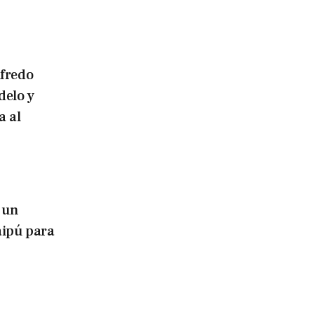
lfredo
delo y
a al
 un
aipú para