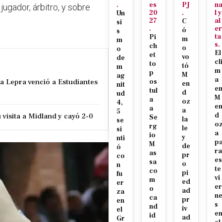
.
es
PJ
n
jugador, árbitro, y sobre
20
.
l y
Un
27
al
C
si
.
er
ó
s
ta
Pi
m
m
s.
ch
o
o
El
et
vo
de
cl
to
tó
m
m
p
M
ag
a
la Lepra venció a Estudiantes
os
en
nit
e
tul
d
ud
M
a
oz
4,
e
a
a
5
visita a Midland y cayó 2-0
d
Se
la
se
o
rg
le
si
a
io
y
nti
p
M
de
ó
ra
as
pr
co
es
sa
o
n
te
co
pi
fu
vi
m
ed
er
er
o
ad
za
n
ca
pr
en
s
nd
iv
el
e
id
ad
Gr