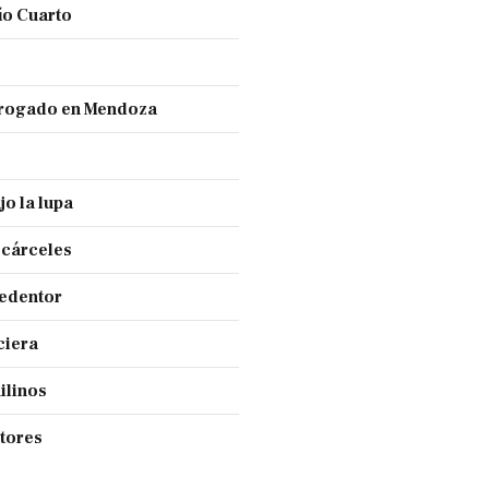
ío Cuarto
 drogado en Mendoza
jo la lupa
 cárceles
Redentor
ciera
ilinos
ctores