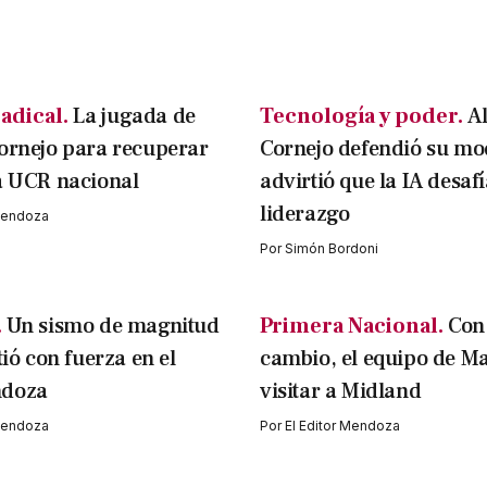
adical.
La jugada de
Tecnología y poder.
A
ornejo para recuperar
Cornejo defendió su mo
a UCR nacional
advirtió que la IA desafí
liderazgo
 Mendoza
Por
Simón Bordoni
.
Un sismo de magnitud
Primera Nacional.
Con
tió con fuerza en el
cambio, el equipo de M
ndoza
visitar a Midland
 Mendoza
Por
El Editor Mendoza