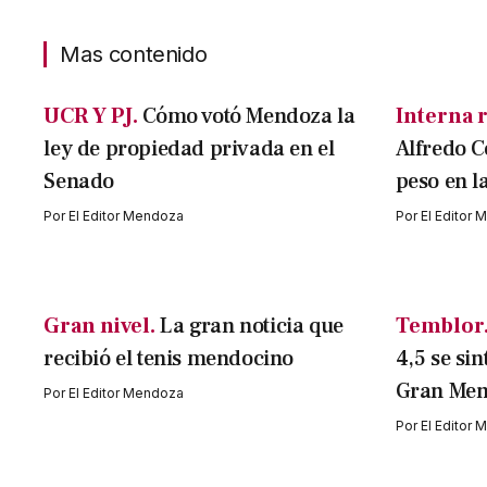
Mas contenido
UCR Y PJ.
Cómo votó Mendoza la
Interna r
ley de propiedad privada en el
Alfredo C
Senado
peso en l
Por
El Editor Mendoza
Por
El Editor
Gran nivel.
La gran noticia que
Temblor
recibió el tenis mendocino
4,5 se sin
Gran Me
Por
El Editor Mendoza
Por
El Editor