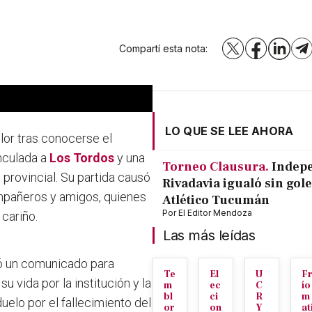
Compartí esta nota:
X
Facebook
LinkedI
T
LO QUE SE LEE AHORA
lor tras conocerse el
inculada a
Los Tordos
y una
Torneo Clausura.
Indep
provincial. Su partida causó
Rivadavia igualó sin gole
ompañeros y amigos, quienes
Atlético Tucumán
Por
El Editor Mendoza
cariño.
Las más leídas
ió un comunicado para
Te
El
U
F
u vida por la institución y la
m
ec
C
ío
bl
ci
R
m
uelo por el fallecimiento del
or
on
Y
at