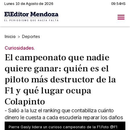
Lunes 10 de Agosto de 2026
09:54HS
Inicio
>
Deportes
Curiosidades.
El campeonato que nadie
quiere ganar: quién es el
piloto más destructor de la
F1 y qué lugar ocupa
Colapinto
- Salió a la luz el ranking que contabiliza cuánto
dinero le cuesta a cada escudería reparar los daños
por accidentes - El argentino está fuera del top ten
Pierre Gasly lidera un curioso campeonato de la F1.Foto @F1