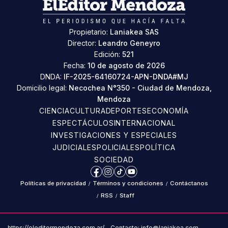
Propietario:
Laniakea SAS
Director:
Leandro Geneyro
Edición:
521
Fecha:
10 de agosto de 2026
DNDA:
IF-2025-64160724-APN-DNDA#MJ
Domicilio legal:
Necochea N°350 - Ciudad de Mendoza,
Mendoza
CIENCIA
CULTURA
DEPORTES
ECONOMÍA
ESPECTÁCULOS
INTERNACIONAL
INVESTIGACIONES Y ESPECIALES
JUDICIALES
POLICIALES
POLÍTICA
SOCIEDAD
Facebook
Instagram
TikTok
YouTube
Políticas de privacidad
/
Términos y condiciones
/
Contáctanos
/
RSS
/
Staff
https://eleditormendoza.com.ar/ – Contacto: info@laniakea.com –