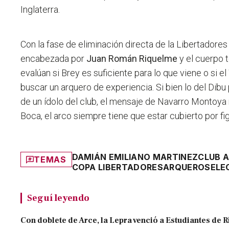
Inglaterra.
Con la fase de eliminación directa de la Libertadores 
encabezada por
Juan Román Riquelme
y el cuerpo 
evalúan si Brey es suficiente para lo que viene o si e
buscar un arquero de experiencia. Si bien lo del Dib
de un ídolo del club, el mensaje de Navarro Montoya
Boca, el arco siempre tiene que estar cubierto por figu
DAMIÁN EMILIANO MARTINEZ
CLUB 
TEMAS
COPA LIBERTADORES
ARQUERO
SELE
Seguí leyendo
Con doblete de Arce, la Lepra venció a Estudiantes de R