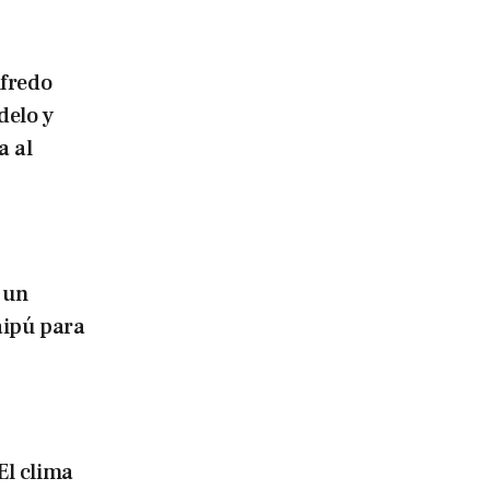
lfredo
delo y
a al
 un
aipú para
El clima