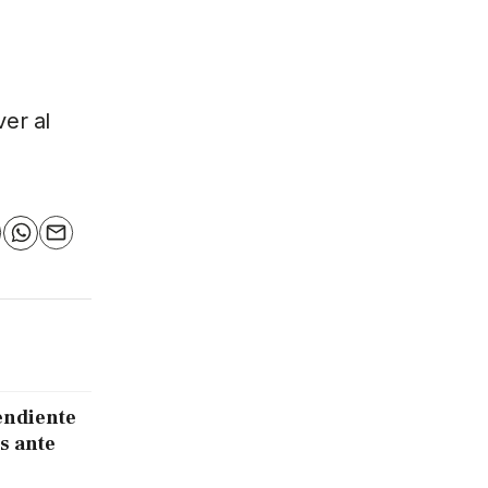
ver al
n
elegram
WhatsApp
Email
endiente
s ante