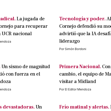
adical.
La jugada de
Tecnología y poder.
A
ornejo para recuperar
Cornejo defendió su mo
a UCR nacional
advirtió que la IA desafí
liderazgo
 Mendoza
Por
Simón Bordoni
.
Un sismo de magnitud
Primera Nacional.
Con
tió con fuerza en el
cambio, el equipo de M
ndoza
visitar a Midland
 Mendoza
Por
El Editor Mendoza
 devastadoras.
Un
Frío matinal y alertas.