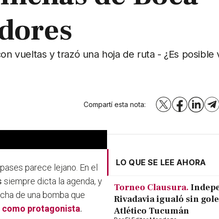
adores
on vueltas y trazó una hoja de ruta - ¿Es posible 
Compartí esta nota:
X
Facebook
LinkedI
T
LO QUE SE LEE AHORA
pases parece lejano. En el
s
siempre dicta la agenda, y
Torneo Clausura.
Indep
mecha de una bomba que
Rivadavia igualó sin gole
z como protagonista
.
Atlético Tucumán