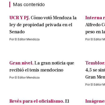
Mas contenido
UCR Y PJ.
Cómo votó Mendoza la
Interna r
ley de propiedad privada en el
Alfredo C
Senado
peso en l
Por
El Editor Mendoza
Por
El Editor
Gran nivel.
La gran noticia que
Temblor
recibió el tenis mendocino
4,5 se sin
Gran Me
Por
El Editor Mendoza
Por
El Editor
Revés para el oficialismo.
El
Imágenes