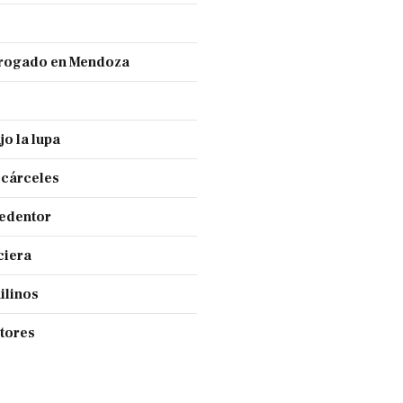
 drogado en Mendoza
jo la lupa
 cárceles
Redentor
ciera
ilinos
ctores