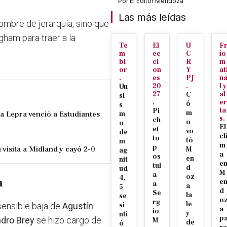
Por
El Editor Mendoza
Las más leídas
ombre de jerarquía, sino que
gham para traer a la
Te
El
U
F
m
ec
C
ío
bl
ci
R
m
or
on
Y
at
.
es
PJ
n
20
.
l y
Un
27
al
C
si
.
er
ó
s
ta
Pi
m
la Lepra venció a Estudiantes
m
s.
ch
o
o
El
et
vo
de
cl
to
tó
m
m
p
visita a Midland y cayó 2-0
M
ag
a
os
en
nit
e
tul
d
ud
M
a
oz
4,
m
e
a
a
5
d
Se
la
se
o
rg
le
 sensible baja de
Agustín
si
a
io
y
nti
p
dro Brey
se hizo cargo de
M
de
ó