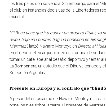
los tres palos con solvencia. Sin embargo, para el "M
el club en instancias decisivas de la Libertadores re
mundial.
"Si Boca tiene que ir a buscar un arquero titular, y
avión, bajo en Londres, hago la conexión en Birming
Martínez"
, lanzó Navarro Montoya en
Directo al Hue
en el deseo; el ex arquero ideó una táctica de seduc
tomar un café, apelar al desafío deportivo y tentar al
La Bombonera
, un estadio que el Dibu ya conoce y e
Selección Argentina.
Presente en Europa y el contrato que "blindó
A pesar del entusiasmo de Navarro Montoya, la reali
pone los pies sobre la tierra. El presente de Martínez