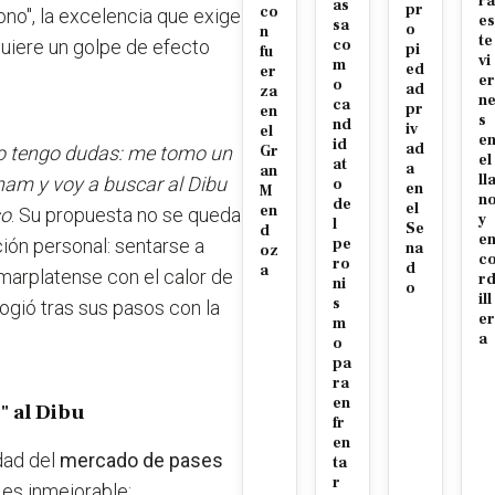
ra
as
pr
co
ono", la excelencia que exige
es
sa
o
n
te
quiere un golpe de efecto
co
pi
fu
vi
m
ed
er
er
o
ad
za
n
ca
pr
en
s
nd
iv
el
e
id
ad
o no tengo dudas: me tomo un
Gr
el
at
a
an
ll
ham y voy a buscar al Dibu
o
en
M
n
de
el
en
so
. Su propuesta no se queda
y
l
Se
d
e
ción personal: sentarse a
pe
na
oz
c
ro
d
a
 marplatense con el calor de
r
ni
o
ill
s
logió tras sus pasos con la
er
m
a
o
pa
ra
en
" al Dibu
fr
en
dad del
mercado de pases
ta
r
 es inmejorable: