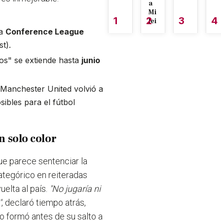
a
Mi
1
2
3
4
lei
la
Conference League
t).
os" se extiende hasta
junio
l Manchester United volvió a
sibles para el fútbol
n solo color
ue parece sentenciar la
categórico en reiteradas
uelta al país.
"No jugaría ni
"
, declaró tiempo atrás,
 lo formó antes de su salto a