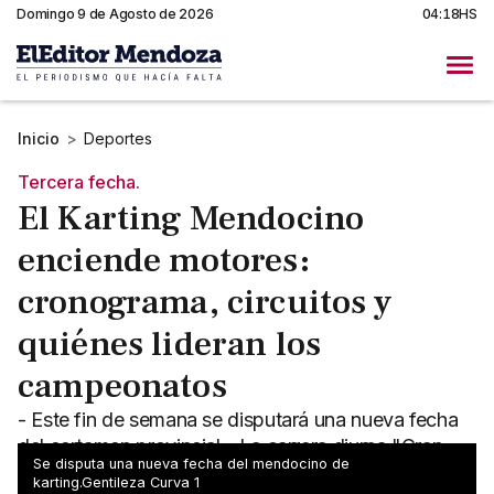
Domingo 9 de Agosto de 2026
04:18HS
Inicio
>
Deportes
Tercera fecha.
El Karting Mendocino
enciende motores:
cronograma, circuitos y
quiénes lideran los
campeonatos
- Este fin de semana se disputará una nueva fecha
del certamen provincial - La carrera diurna "Gran
Se disputa una nueva fecha del mendocino de
Premio Módica Motos" promete ser clave
karting.Gentileza Curva 1