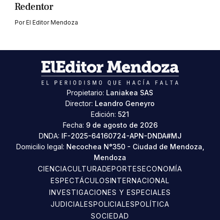
Redentor
Por
El Editor Mendoza
Propietario:
Laniakea SAS
Director:
Leandro Geneyro
Edición:
521
Fecha:
9 de agosto de 2026
DNDA:
IF-2025-64160724-APN-DNDA#MJ
Domicilio legal:
Necochea N°350 - Ciudad de Mendoza,
Mendoza
CIENCIA
CULTURA
DEPORTES
ECONOMÍA
ESPECTÁCULOS
INTERNACIONAL
INVESTIGACIONES Y ESPECIALES
JUDICIALES
POLICIALES
POLÍTICA
SOCIEDAD