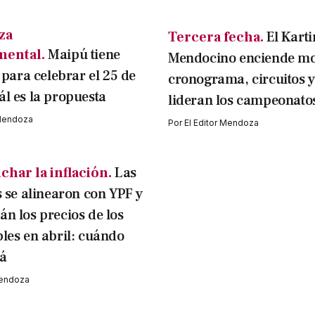
za
Tercera fecha.
El Kart
mental.
Maipú tiene
Mendocino enciende mo
o para celebrar el 25 de
cronograma, circuitos y
l es la propuesta
lideran los campeonato
 Mendoza
Por
El Editor Mendoza
char la inflación.
Las
s se alinearon con YPF y
n los precios de los
les en abril: cuándo
á
Mendoza