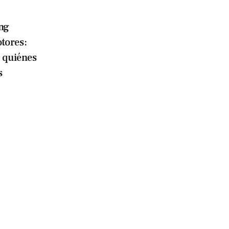
ing
tores:
 quiénes
s