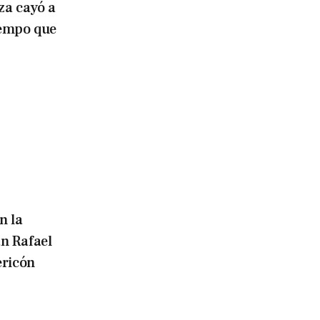
za cayó a
iempo que
n la
an Rafael
ericón