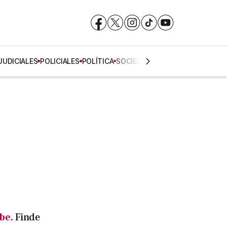
Facebook
Facebook
X
X
Instagram
Instagram
TikTok
TikTok
YouTube
YouTube
JUDICIALES
POLICIALES
POLÍTICA
SOCIEDAD
be.
Finde