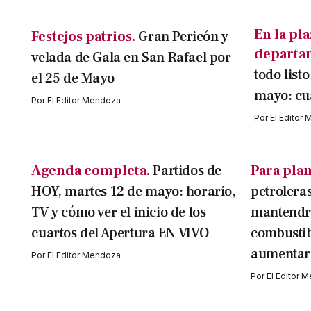
En la pla
Festejos patrios.
Gran Pericón y
departa
velada de Gala en San Rafael por
todo list
el 25 de Mayo
mayo: cuá
Por
El Editor Mendoza
Por
El Editor
Agenda completa.
Partidos de
Para plan
HOY, martes 12 de mayo: horario,
petrolera
TV y cómo ver el inicio de los
mantendrá
cuartos del Apertura EN VIVO
combustib
aumentar
Por
El Editor Mendoza
Por
El Editor 