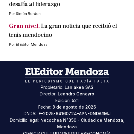
desafía al liderazgo
Por
Simón Bordoni
Gran nivel.
La gran noticia que recibió el
tenis mendocino
Por
El Editor Mendoza
Propietario:
Laniakea SAS
Director:
Leandro Geneyro
Edición:
521
Fecha:
8 de agosto de 2026
DNDA:
IF-2025-64160724-APN-DNDA#MJ
Domicilio legal:
Necochea N°350 - Ciudad de Mendoza,
Mendoza
CIENCIA
CULTURA
DEPORTES
ECONOMÍA