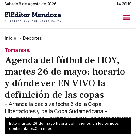
Sábado 8 de Agosto de 2026
14:28HS
Inicio
>
Deportes
Toma nota.
Agenda del fútbol de HOY,
martes 26 de mayo: horario
y dónde ver EN VIVO la
definición de las copas
- Arranca la decisiva fecha 6 de la Copa
Libertadores y de la Copa Sudamericana -
Estudiantes, San Lorenzo y Lanús, los protagonistas
Este martes 26 de mayo habrá definiciones en los torneos
del día
continentales.Conmebol