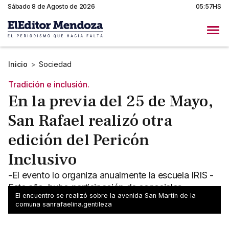
Sábado 8 de Agosto de 2026
05:57HS
Inicio
>
Sociedad
Tradición e inclusión.
En la previa del 25 de Mayo,
San Rafael realizó otra
edición del Pericón
Inclusivo
-El evento lo organiza anualmente la escuela IRIS -
Este año, hubo participación de concejales
El encuentro se realizó sobre la avenida San Martín de la
peronistas y radicales de San Rafael
comuna sanrafaelina.gentileza