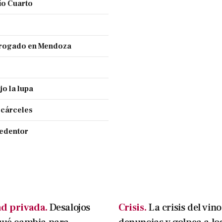
ío Cuarto
 drogado en Mendoza
jo la lupa
 cárceles
Redentor
d privada.
Desalojos
Crisis.
La crisis del vin