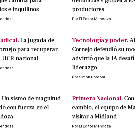
qué cambia para
denuncias y golpea a lo
ios e inquilinos
productores
 Mendoza
Por
El Editor Mendoza
adical.
La jugada de
Tecnología y poder.
A
ornejo para recuperar
Cornejo defendió su mo
a UCR nacional
advirtió que la IA desafí
liderazgo
 Mendoza
Por
Simón Bordoni
.
Un sismo de magnitud
Primera Nacional.
Con
tió con fuerza en el
cambio, el equipo de M
ndoza
visitar a Midland
 Mendoza
Por
El Editor Mendoza