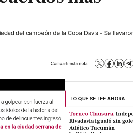
edad del campeón de la Copa Davis - Se llevaron
Compartí esta nota:
X
Facebook
LinkedI
T
LO QUE SE LEE AHORA
 a golpear con fuerza al
s ídolos de la historia del
Torneo Clausura.
Indep
rupo de delincuentes ingresó
Rivadavia igualó sin gole
da en la ciudad serrana de
Atlético Tucumán