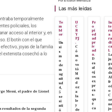
Por
El Editor Mendoza
Las más leídas
contraba temporalmente
Te
U
Pr
In
tes policiales, los
m
C
o
te
bl
R
pi
rn
nar acceso al interior y, en
or
Y
ed
a
.
PJ
ad
ra
o. El botín con el que
.
pr
di
Un
fectivo, joyas de la familia
iv
c
C
si
ad
l.
ó
s
l extenista cosechó a lo
a.
L
m
m
D
ju
o
o
es
g
vo
de
al
d
tó
m
oj
d
M
ag
os
Al
en
nit
ex
fr
d
ud
pr
e
oz
4,
es
o
ge Messi, el padre de Lionel
a
5
s:
C
la
se
qu
o
le
si
é
n
y
nti
os resultados de la segunda
ca
jo
de
ó