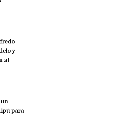
s
lfredo
delo y
a al
 un
aipú para