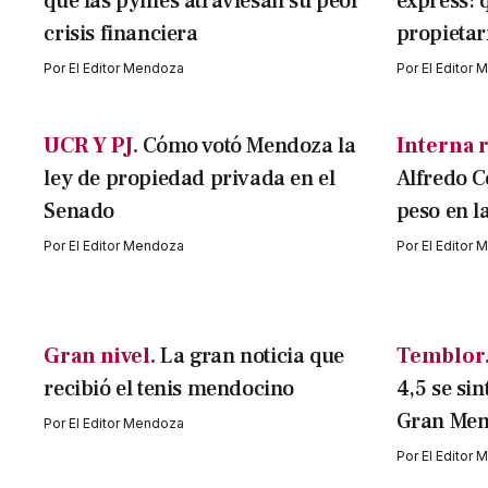
que las pymes atraviesan su peor
express: 
crisis financiera
propietar
Por
El Editor Mendoza
Por
El Editor
UCR Y PJ.
Cómo votó Mendoza la
Interna r
ley de propiedad privada en el
Alfredo C
Senado
peso en l
Por
El Editor Mendoza
Por
El Editor
Gran nivel.
La gran noticia que
Temblor
recibió el tenis mendocino
4,5 se sin
Gran Me
Por
El Editor Mendoza
Por
El Editor