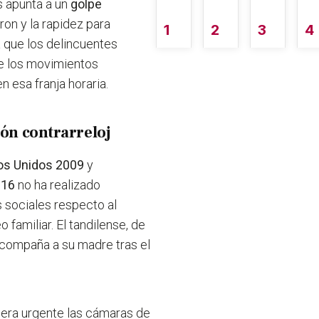
s apunta a un
golpe
ron y la rapidez para
1
2
3
4
a que los delincuentes
e los movimientos
en esa franja horaria.
ión contrarreloj
dos Unidos 2009
y
016
no ha realizado
 sociales respecto al
 familiar. El tandilense, de
acompaña a su madre tras el
era urgente las cámaras de