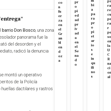
m
p
pr
co
bi
ra
o
n
a
re
pi
fu
pa
c
ed
er
 "entrega"
ra
p
ad
za
pr
ra
pr
en
o
r
iv
el
al
barrio Don Bosco
, una zona
pi
p
ad
Gr
et
desolador panorama fue la
s
a
an
ar
e
en
M
cató del desorden y el
io
la
el
en
s
U
ediato, radicó la denuncia
Se
d
e
C
na
oz
in
R
d
a
qu
n
o
ili
ci
no
o
nse montó un operativo
s
al
peritos de la Policía
 huellas dactilares y rastros