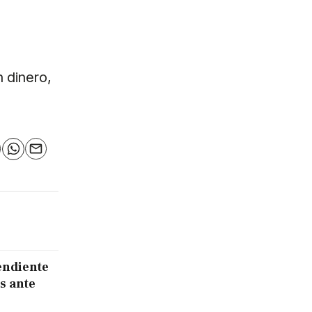
 dinero,
n
elegram
WhatsApp
Email
endiente
s ante