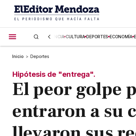
CIENCIA
CULTURA
DEPORTES
ECONOMÍA
Inicio
>
Deportes
Hipótesis de "entrega".
El peor golpe p
entraron a su c
llevaron sus r