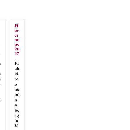
El
ec
ci
on
es
20
a
27
.
a
Pi
ch
a
et
a
to
e
p
os
tul
d
a
a
Se
r
rg
e
io
M