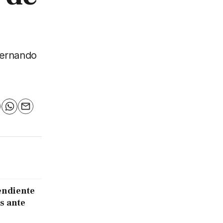
Fernando
n
elegram
WhatsApp
Email
endiente
s ante