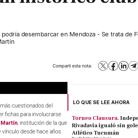
ino podría desembarcar en Mendoza - Se trata de 
artín
Compartí esta nota:
X
Facebook
LinkedI
T
LO QUE SE LEE AHORA
s más cuestionados del
 fichas para involucrarse
Torneo Clausura.
Indep
 Martín
, institución de la que
Rivadavia igualó sin gole
e vínculo desde hace años.
Atlético Tucumán