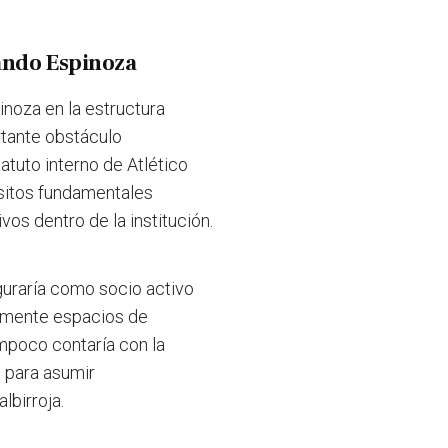
nando Espinoza
noza en la estructura
rtante obstáculo
atuto interno de Atlético
isitos fundamentales
os dentro de la institución.
guraría como socio activo
ialmente espacios de
mpoco contaría con la
a para asumir
lbirroja.