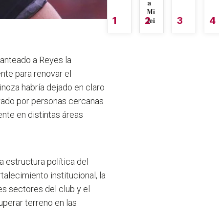
a
Mi
1
2
3
4
lei
planteado a Reyes la
te para renovar el
inoza habría dejado en claro
grado por personas cercanas
ente en distintas áreas
a estructura política del
alecimiento institucional, la
es sectores del club y el
perar terreno en las