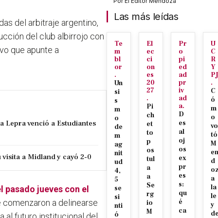
Por
El Editor Mendoza
Las más leídas
as del arbitraje argentino,
cción del club albirrojo con
Te
El
Pr
U
ivo que apunte a
m
ec
o
C
bl
ci
pi
R
or
on
ed
Y
.
es
ad
P
20
pr
.
Un
27
iv
C
si
.
ad
ó
s
a.
Pi
m
m
D
ch
o
o
la Lepra venció a Estudiantes
es
et
vo
de
al
to
tó
m
oj
p
M
ag
os
os
e
nit
visita a Midland y cayó 2-0
ex
tul
d
ud
pr
a
o
4,
es
a
a
5
s:
Se
la
l pasado jueves con el
se
qu
rg
le
si
ue comenzaron a delinearse
é
io
y
nti
ca
M
d
ó
 al futuro institucional del