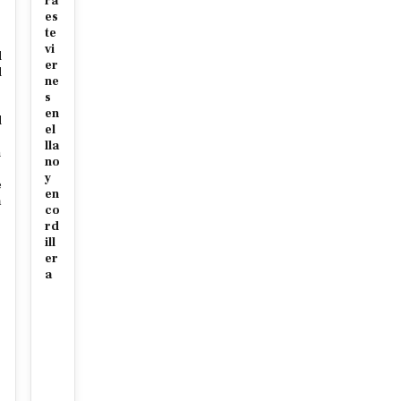
ra
r
es
te
vi
d
er
d
ne
r
s
en
d
el
lla
n
no
y
e
en
a
co
rd
ill
er
a