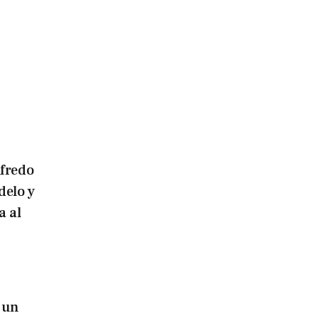
lfredo
delo y
a al
 un