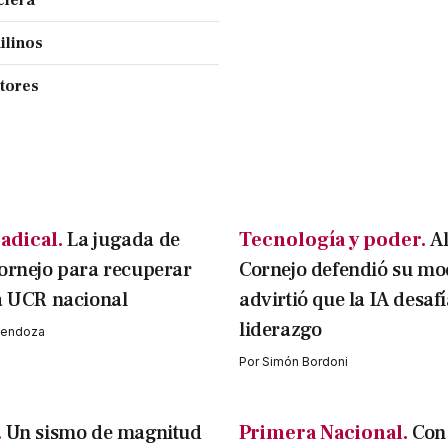
ciera
ilinos
ctores
adical.
La jugada de
Tecnología y poder.
A
ornejo para recuperar
Cornejo defendió su mo
a UCR nacional
advirtió que la IA desafí
liderazgo
 Mendoza
Por
Simón Bordoni
.
Un sismo de magnitud
Primera Nacional.
Con