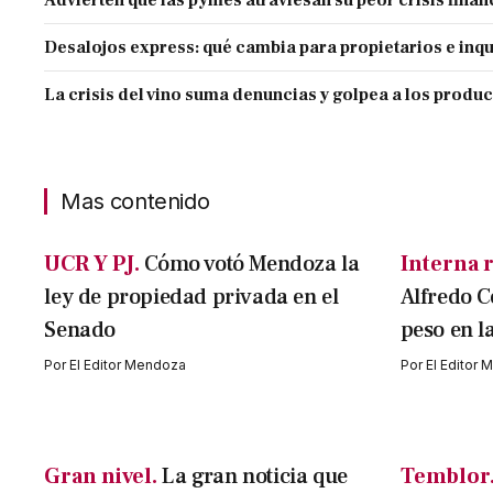
Advierten que las pymes atraviesan su peor crisis finan
Desalojos express: qué cambia para propietarios e inqu
La crisis del vino suma denuncias y golpea a los produ
Mas contenido
UCR Y PJ.
Cómo votó Mendoza la
Interna r
ley de propiedad privada en el
Alfredo C
Senado
peso en l
Por
El Editor Mendoza
Por
El Editor
Gran nivel.
La gran noticia que
Temblor