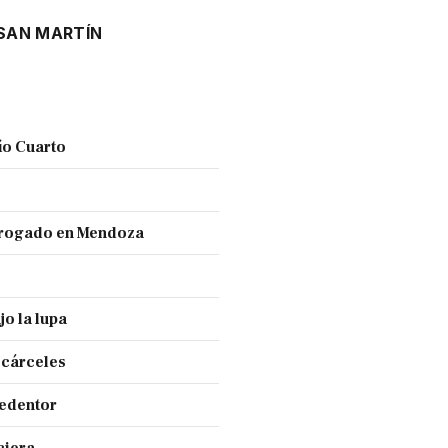
SAN MARTÍN
ío Cuarto
 drogado en Mendoza
jo la lupa
 cárceles
Redentor