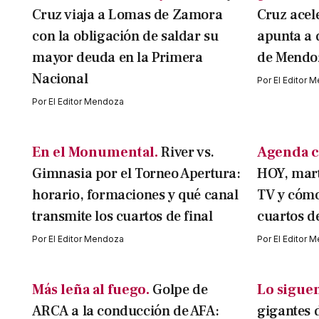
Cruz viaja a Lomas de Zamora
Cruz acel
con la obligación de saldar su
apunta a 
mayor deuda en la Primera
de Mendo
Nacional
Por
El Editor 
Por
El Editor Mendoza
En el Monumental.
River vs.
Agenda c
Gimnasia por el Torneo Apertura:
HOY, mart
horario, formaciones y qué canal
TV y cómo 
transmite los cuartos de final
cuartos d
Por
El Editor Mendoza
Por
El Editor 
Más leña al fuego.
Golpe de
Lo siguen
ARCA a la conducción de AFA:
gigantes 