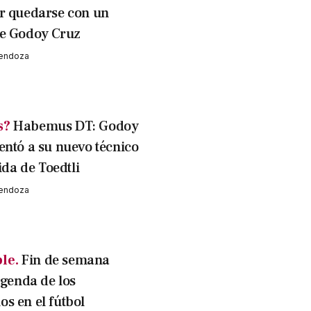
r quedarse con un
e Godoy Cruz
Mendoza
s?
Habemus DT: Godoy
entó a su nuevo técnico
lida de Toedtli
Mendoza
le.
Fin de semana
agenda de los
s en el fútbol