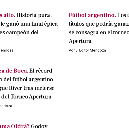
 alto.
Historia pura:
Fútbol argentino.
Los 
le ganó una final épica
títulos que podría ganar
 es campeón del
se consagra en el torne
Apertura
 Mendoza
Por
El Editor Mendoza
aza de Boca.
El récord
o del fútbol argentino
gue River tras meterse
l del Torneo Apertura
Mendoza
llama Oldrá?
Godoy