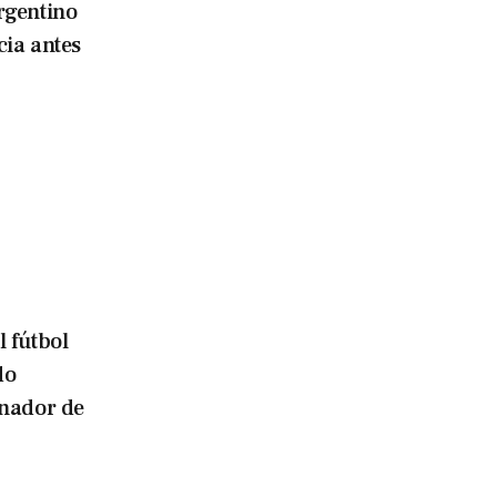
rgentino
cia antes
l fútbol
do
enador de