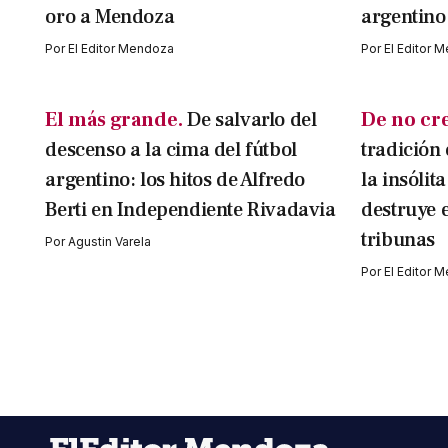
oro a Mendoza
argentino
Por
El Editor Mendoza
Por
El Editor 
El más grande.
De salvarlo del
De no cr
descenso a la cima del fútbol
tradición 
argentino: los hitos de Alfredo
la insólit
Berti en Independiente Rivadavia
destruye e
tribunas
Por
Agustin Varela
Por
El Editor 