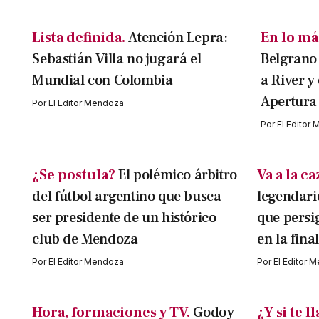
Lista definida.
Atención Lepra:
En lo más
Sebastián Villa no jugará el
Belgrano 
Mundial con Colombia
a River y
Apertura
Por
El Editor Mendoza
Por
El Editor
¿Se postula?
El polémico árbitro
Va a la c
del fútbol argentino que busca
legendari
ser presidente de un histórico
que persi
club de Mendoza
en la fina
Por
El Editor Mendoza
Por
El Editor 
Hora, formaciones y TV.
Godoy
¿Y si te 