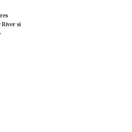
tres
 River si
o