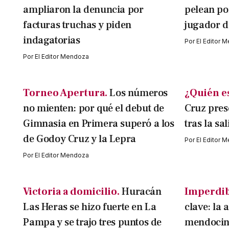
ampliaron la denuncia por
pelean po
facturas truchas y piden
jugador d
indagatorias
Por
El Editor 
Por
El Editor Mendoza
Torneo Apertura.
Los números
¿Quién e
no mienten: por qué el debut de
Cruz pres
Gimnasia en Primera superó a los
tras la sa
de Godoy Cruz y la Lepra
Por
El Editor 
Por
El Editor Mendoza
Victoria a domicilio.
Huracán
Imperdib
Las Heras se hizo fuerte en La
clave: la 
Pampa y se trajo tres puntos de
mendocino