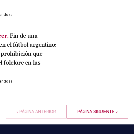
Mendoza
eer.
Fin de una
en el fútbol argentino:
a prohibición que
l folclore en las
Mendoza
‹
PÁGINA ANTERIOR
PÁGINA SIGUIENTE
›