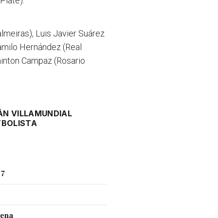
Plate).
almeiras), Luis Javier Suárez
Camilo Hernández (Real
minton Campaz (Rosario
ÁN VILLA
MUNDIAL
TBOLISTA
 7
cena