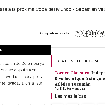
cara a la próxima Copa del Mundo - Sebastián Vill
Compartí esta nota:
X
Facebook
LinkedI
T
IR
LO QUE SE LEE AHORA
 selección de
Colombia
ya
al que se disputará en
Torneo Clausura.
Indep
s novedades pasa por la
Rivadavia igualó sin gole
nte Rivadavia
, en la lista
Atlético Tucumán
Por
El Editor Mendoza
Las más leídas