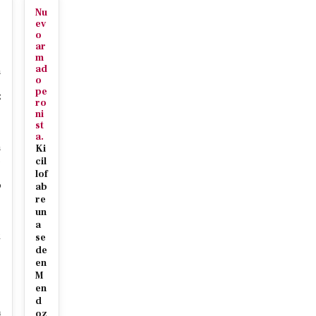
Nu
ev
o
ar
m
ad
n
o
pe
z
ro
ni
st
a.
n
Ki
c
cil
lof
o
ab
re
un
a
x
se
de
en
M
en
d
a
oz