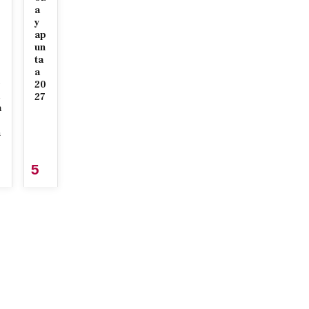
a
y
ap
un
ta
r
a
e
20
27
a
n
5