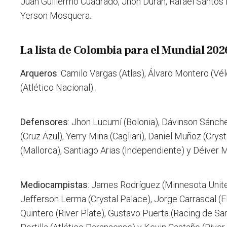
Juan Guillermo Cuadrado, Jhon Durán, Rafael Santos 
Yerson Mosquera.
La lista de Colombia para el Mundial 202
Arqueros
: Camilo Vargas (Atlas), Álvaro Montero (Vé
(Atlético Nacional).
Defensores
: Jhon Lucumí (Bolonia), Dávinson Sánchez
(Cruz Azul), Yerry Mina (Cagliari), Daniel Muñoz (Crys
(Mallorca), Santiago Arias (Independiente) y Déiver
Mediocampistas
: James Rodríguez (Minnesota United
Jefferson Lerma (Crystal Palace), Jorge Carrascal 
Quintero (River Plate), Gustavo Puerta (Racing de Sa