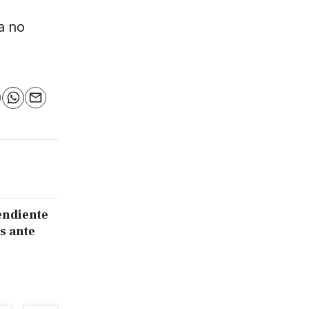
a no
n
elegram
WhatsApp
Email
endiente
s ante