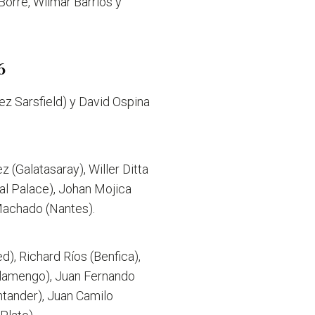
Borré, Wilmar Barrios y
6
lez Sarsfield) y David Ospina
 (Galatasaray), Willer Ditta
tal Palace), Johan Mojica
 Machado (Nantes).
), Richard Ríos (Benfica),
(Flamengo), Juan Fernando
ntander), Juan Camilo