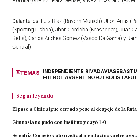
Portilla (Atlético Paranaense) y Kevin Castaño (River 
Delanteros
: Luis Díaz (Bayern Múnich), Jhon Arias (P
(Sporting Lisboa), Jhon Córdoba (Krasnodar), Juan 
Betis), Carlos Andrés Gómez (Vasco Da Gama) y Ja
Central).
INDEPENDIENTE RIVADAVIA
SEBASTI
TEMAS
FÚTBOL ARGENTINO
FUTBOLISTA
FU
Seguí leyendo
El paso a Chile sigue cerrado pese al despeje de la Ruta
Gimnasia no pudo con Instituto y cayó 1-0
Se enfría Cornejo y otro radical mendocino vuelve a es