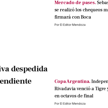
Mercado de pases.
Sebas
se realizó los chequeos m
firmará con Boca
Por
El Editor Mendoza
iva despedida
pendiente
Copa Argentina.
Indepen
Rivadavia venció a Tigre 
en octavos de final
Por
El Editor Mendoza