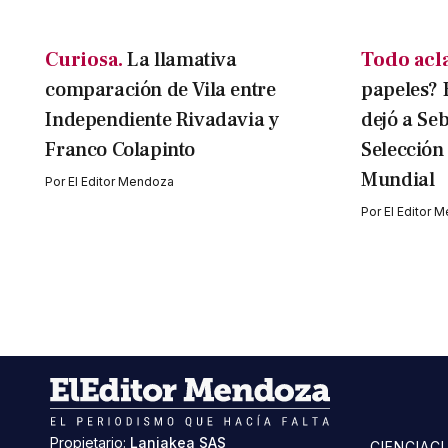
Curiosa.
La llamativa
Todo acl
comparación de Vila entre
papeles? E
Independiente Rivadavia y
dejó a Seb
Franco Colapinto
Selección 
Mundial
Por
El Editor Mendoza
Por
El Editor 
Propietario:
Laniakea SAS
CIENCIA
C