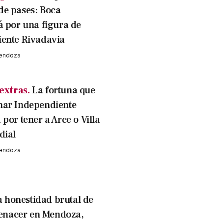
e pases: Boca
á por una figura de
ente Rivadavia
Mendoza
extras.
La fortuna que
nar Independiente
por tener a Arce o Villa
dial
Mendoza
a honestidad brutal de
 renacer en Mendoza,