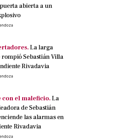
 puerta abierta a un
xplosivo
Mendoza
ertadores.
La larga
 rompió Sebastián Villa
ndiente Rivadavia
Mendoza
con el maleficio.
La
leadora de Sebastián
 enciende las alarmas en
ente Rivadavia
Mendoza