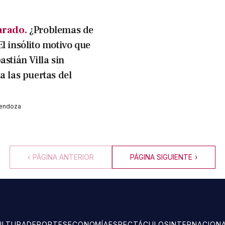
arado.
¿Problemas de
l insólito motivo que
astián Villa sin
a las puertas del
Mendoza
‹
PÁGINA ANTERIOR
PÁGINA SIGUIENTE
›
ULTURA
DEPORTES
ECONOMÍA
ESPECTÁCULOS
INTERNACION