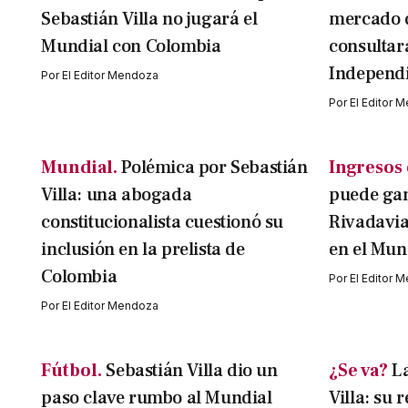
Sebastián Villa no jugará el
mercado d
Mundial con Colombia
consultar
Independi
Por
El Editor Mendoza
Por
El Editor 
Mundial.
Polémica por Sebastián
Ingresos 
Villa: una abogada
puede ga
constitucionalista cuestionó su
Rivadavia 
inclusión en la prelista de
en el Mun
Colombia
Por
El Editor 
Por
El Editor Mendoza
Fútbol.
Sebastián Villa dio un
¿Se va?
L
paso clave rumbo al Mundial
Villa: su