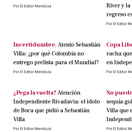
River y la
Por
El Editor Mendoza
regreso e
Por
El Editor 
Incertidumbre.
Atento Sebastián
Copa Lib
Villa: ¿por qué Colombia no
racha que
entrego prelista para el Mundial?
en Indepe
Por
El Editor Mendoza
Por
El Editor 
¿Pega la vuelta?
Atención
No puede 
Independiente Rivadavia: el ídolo
sequía go
de Boca que pidió a Sebastián
Villa que
Villa
Independi
Por
El Editor Mendoza
Por
El Editor 