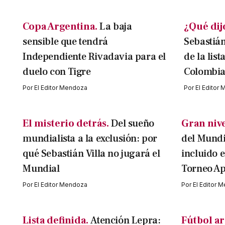
Copa Argentina.
La baja
¿Qué dij
sensible que tendrá
Sebastián
Independiente Rivadavia para el
de la list
duelo con Tigre
Colombia
Por
El Editor Mendoza
Por
El Editor
El misterio detrás.
Del sueño
Gran nive
mundialista a la exclusión: por
del Mundia
qué Sebastián Villa no jugará el
incluido e
Mundial
Torneo Ap
Por
El Editor Mendoza
Por
El Editor 
Lista definida.
Atención Lepra:
Fútbol ar