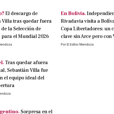
o?
El descargo de
En Bolivia.
Independien
 Villa tras quedar fuera
Rivadavia visita a Bolív
a de la Selección de
Copa Libertadores: un c
 para el Mundial 2026
clave sin Arce pero con 
 Mendoza
Por
El Editor Mendoza
l.
Tras quedar afuera
l, Sebastián Villa fue
n el equipo ideal del
ertura
Mendoza
gentino.
Sorpresa en el