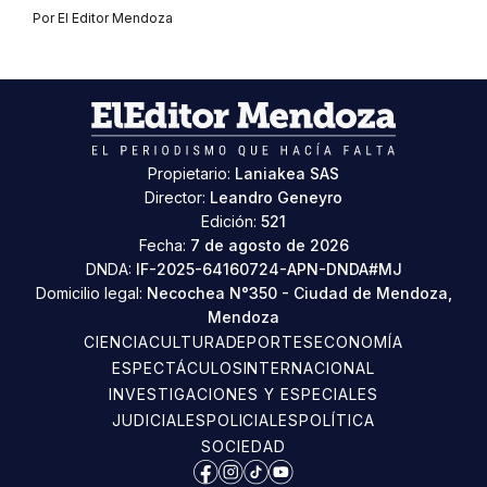
Por
El Editor Mendoza
Propietario:
Laniakea SAS
Director:
Leandro Geneyro
Edición:
521
Fecha:
7 de agosto de 2026
DNDA:
IF-2025-64160724-APN-DNDA#MJ
Domicilio legal:
Necochea N°350 - Ciudad de Mendoza,
Mendoza
CIENCIA
CULTURA
DEPORTES
ECONOMÍA
ESPECTÁCULOS
INTERNACIONAL
INVESTIGACIONES Y ESPECIALES
JUDICIALES
POLICIALES
POLÍTICA
SOCIEDAD
Facebook
Instagram
TikTok
YouTube