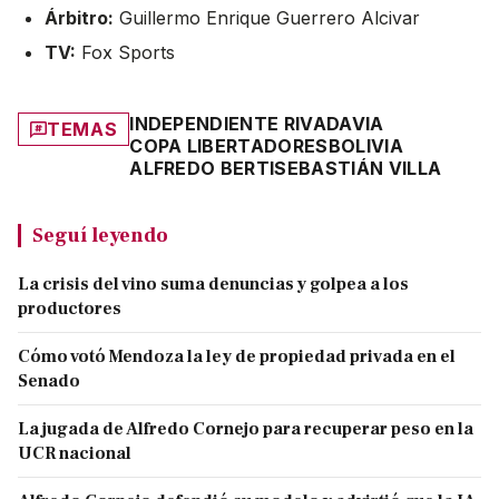
Árbitro:
Guillermo Enrique Guerrero Alcivar
TV:
Fox Sports
INDEPENDIENTE RIVADAVIA
TEMAS
COPA LIBERTADORES
BOLIVIA
ALFREDO BERTI
SEBASTIÁN VILLA
Seguí leyendo
La crisis del vino suma denuncias y golpea a los
productores
Cómo votó Mendoza la ley de propiedad privada en el
Senado
La jugada de Alfredo Cornejo para recuperar peso en la
UCR nacional