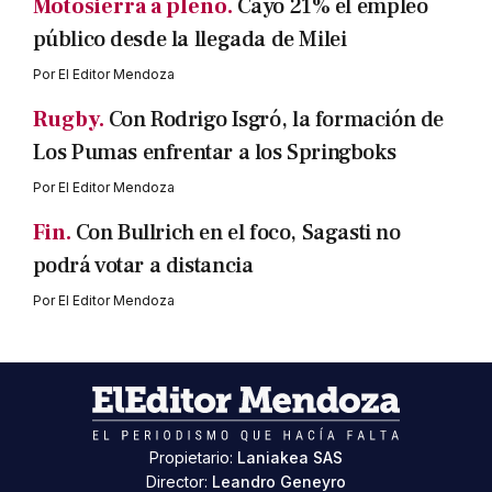
Motosierra a pleno.
Cayó 21% el empleo
público desde la llegada de Milei
Por
El Editor Mendoza
Rugby.
Con Rodrigo Isgró, la formación de
Los Pumas enfrentar a los Springboks
Por
El Editor Mendoza
Fin.
Con Bullrich en el foco, Sagasti no
podrá votar a distancia
Por
El Editor Mendoza
Propietario:
Laniakea SAS
Director:
Leandro Geneyro