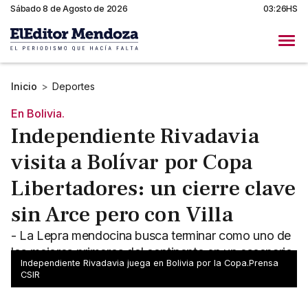
Sábado 8 de Agosto de 2026
03:26HS
Inicio
>
Deportes
En Bolivia.
Independiente Rivadavia
visita a Bolívar por Copa
Libertadores: un cierre clave
sin Arce pero con Villa
- La Lepra mendocina busca terminar como uno de
los mejores primeros del continente en un escenario
Independiente Rivadavia juega en Bolivia por la Copa.Prensa
modificado - Hora, TV y el once de Alfredo Berti.
CSIR