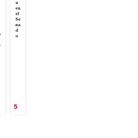
a
en
el
Se
na
d
u
o
o
5