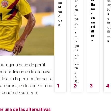
el
et
at
an
lla
ar
o
M
no
io
de
en
y
s
l
d
en
e
pe
oz
co
in
ro
a
rd
q
ni
ill
ili
s
er
n
m
a
s
o
pa
ra
en
fr
en
su lugar a base de perfil
ta
xtraordinario en la ofensiva
r
a
flejan a la perfección: hasta
Mi
1
2
3
4
 leprosa, en los que marcó
lei
stacado de su juego.
er una de las alternativas