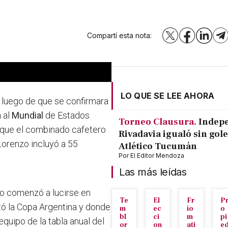
Compartí esta nota:
X
Facebook
LinkedI
T
LO QUE SE LEE AHORA
s luego de que se confirmara
 al
Mundial
de Estados
Torneo Clausura.
Indep
 que el combinado cafetero
Rivadavia igualó sin gole
 Lorenzo incluyó a 55
Atlético Tucumán
Por
El Editor Mendoza
Las más leídas
ero comenzó a lucirse en
Te
El
Fr
P
stó la Copa Argentina y donde
m
ec
ío
o
bl
ci
m
pi
equipo de la tabla anual del
or
on
ati
e