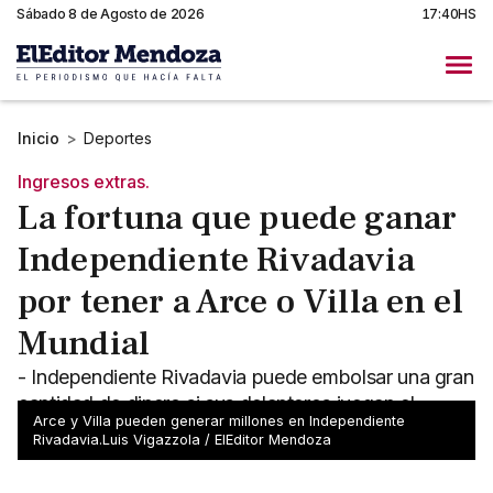
Sábado 8 de Agosto de 2026
17:40HS
Inicio
>
Deportes
Ingresos extras.
La fortuna que puede ganar
Independiente Rivadavia
por tener a Arce o Villa en el
Mundial
- Independiente Rivadavia puede embolsar una gran
cantidad de dinero si sus delanteros juegan el
Arce y Villa pueden generar millones en Independiente
Mundial - La Lepra aguarda con ansias
Rivadavia.Luis Vigazzola / ElEditor Mendoza