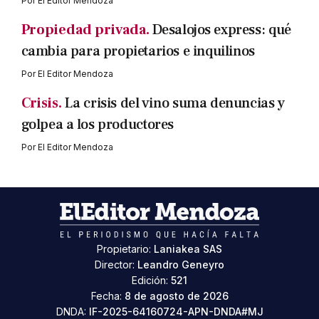
Por
El Editor Mendoza
Propiedad privada.
Desalojos express: qué
cambia para propietarios e inquilinos
Por
El Editor Mendoza
Crisis.
La crisis del vino suma denuncias y
golpea a los productores
Por
El Editor Mendoza
Propietario:
Laniakea SAS
Director:
Leandro Geneyro
Edición:
521
Fecha:
8 de agosto de 2026
DNDA:
IF-2025-64160724-APN-DNDA#MJ