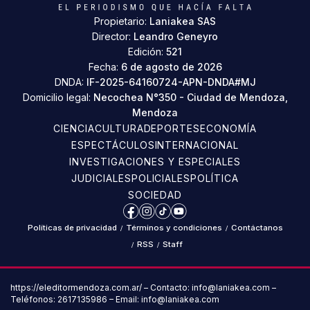
Propietario:
Laniakea SAS
Director:
Leandro Geneyro
Edición:
521
Fecha:
6 de agosto de 2026
DNDA:
IF-2025-64160724-APN-DNDA#MJ
Domicilio legal:
Necochea N°350 - Ciudad de Mendoza,
Mendoza
CIENCIA
CULTURA
DEPORTES
ECONOMÍA
ESPECTÁCULOS
INTERNACIONAL
INVESTIGACIONES Y ESPECIALES
JUDICIALES
POLICIALES
POLÍTICA
SOCIEDAD
Facebook
Instagram
TikTok
YouTube
Políticas de privacidad
/
Términos y condiciones
/
Contáctanos
/
RSS
/
Staff
https://eleditormendoza.com.ar/ – Contacto: info@laniakea.com –
Teléfonos: 2617135986 – Email: info@laniakea.com