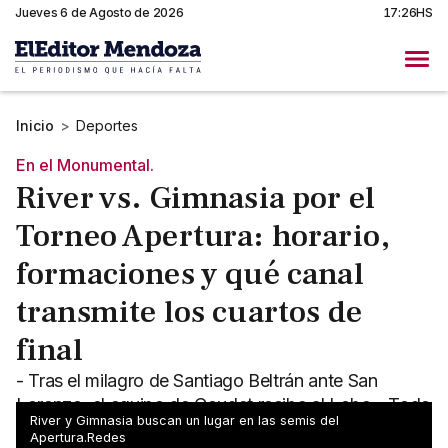
Jueves 6 de Agosto de 2026
17:26HS
Inicio
>
Deportes
En el Monumental.
River vs. Gimnasia por el
Torneo Apertura: horario,
formaciones y qué canal
transmite los cuartos de
final
- Tras el milagro de Santiago Beltrán ante San
Lorenzo, el equipo de Coudet recibe al Lobo - Todo
River y Gimnasia buscan un lugar en las semis del
lo que tenés que saber sobre este interesante duelo
Apertura.Redes