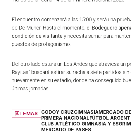
El encuentro comenzará a las 15:00 y será una prueb
de De Muner. Hasta el momento,
el Bodeguero apena
condición de visitante
y necesita sumar para mantene
puestos de protagonismo.
Del otro lado estará un Los Andes que atraviesa un pr
Rayitas” buscará estirar su racha a siete partidos sin
nuevamente en su estadio, donde ha conseguido bue
últimas jornadas.
GODOY CRUZ
GIMNASIA
MERCADO DE
TEMAS
PRIMERA NACIONAL
FÚTBOL ARGENT
CLUB ATLÉTICO GIMNASIA Y ESGRI
MERCADO DE PASES