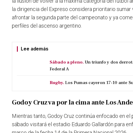
la ilusión de volver a la máxima categoría del fútbol 
la dirigencia del Expreso considera prioritario sumar
afrontar la segunda parte del campeonato
y ya comen
perfiles del ascenso argentino.
Lee además
Sábado a pleno.
Un triunfo y dos derro
Federal A
Rugby.
Los Pumas cayeron 17-10 ante Su
Godoy Cruz va por la cima ante Los Ande
Mientras tanto, Godoy Cruz continúa enfocado en el 
sábado visitará el estadio Eduardo Gallardón para enf
marco de la fecha 14 de la Primera Nacional 2026.