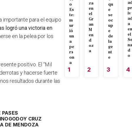
a
za
o
qu
p
en
Es
e
iv
el
te:
se
a
a importante para el equipo
Gr
m
oc
a
an
ur
up
s logró una victoria en
e
M
ió
e
el
en
rse en la pelea por los
un
de
S
d
a
la
n
oz
pe
ge
d
a
rs
nt
o
on
e
a
esente positivo. El “Mil
1
2
3
4
 derrotas y hacerse fuerte
nos resultados durante las
 PASES
INO
GODOY CRUZ
MA DE MENDOZA