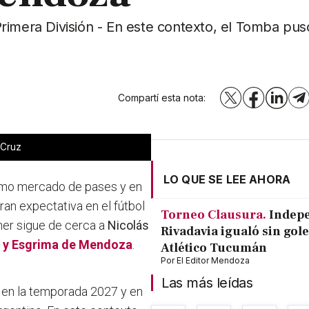
rimera División - En este contexto, el Tomba puso
Compartí esta nota:
X
Facebook
LinkedI
T
 Cruz
LO QUE SE LEE AHORA
ximo mercado de pases y en
an expectativa en el fútbol
Torneo Clausura.
Indep
ner sigue de cerca a
Nicolás
Rivadavia igualó sin gole
 y Esgrima de Mendoza
.
Atlético Tucumán
Por
El Editor Mendoza
Las más leídas
o en la temporada 2027 y en