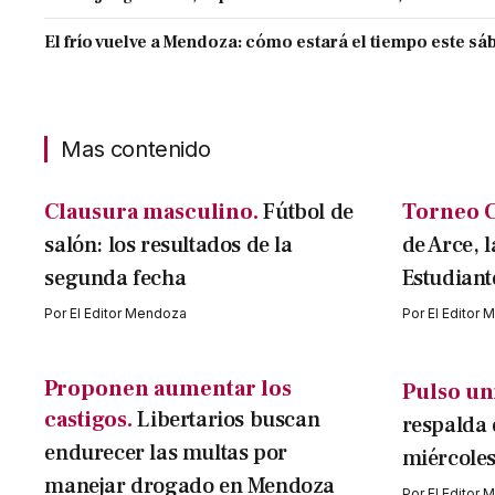
El frío vuelve a Mendoza: cómo estará el tiempo este s
Mas contenido
Clausura masculino.
Fútbol de
Torneo C
salón: los resultados de la
de Arce, 
segunda fecha
Estudiant
Por
El Editor Mendoza
Por
El Editor
Proponen aumentar los
Pulso uni
castigos.
Libertarios buscan
respalda 
endurecer las multas por
miércoles
manejar drogado en Mendoza
Por
El Editor