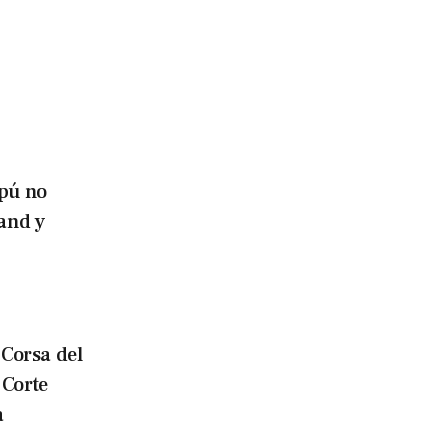
pú no
land y
Corsa del
 Corte
a