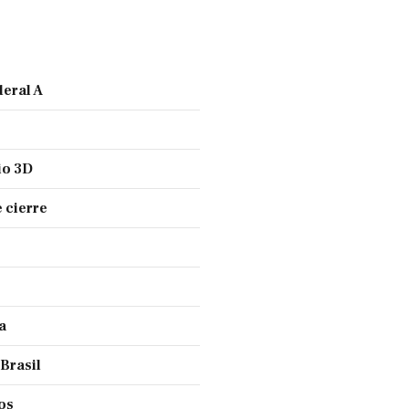
deral A
io 3D
 cierre
a
 Brasil
ños