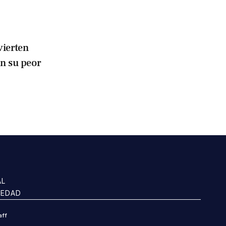
vierten
n su peor
AL
IEDAD
aff