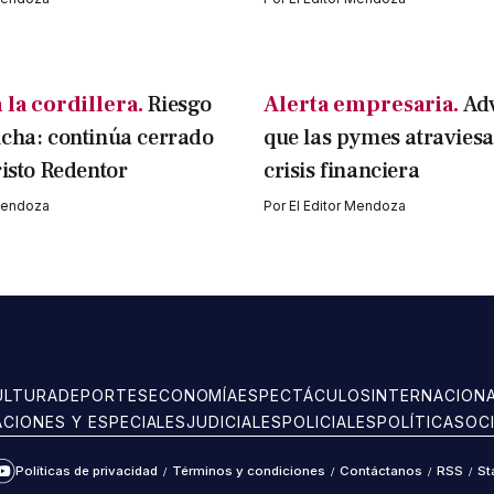
 la cordillera.
Riesgo
Alerta empresaria.
Ad
cha: continúa cerrado
que las pymes atraviesa
risto Redentor
crisis financiera
 Mendoza
Por
El Editor Mendoza
ULTURA
DEPORTES
ECONOMÍA
ESPECTÁCULOS
INTERNACION
ACIONES Y ESPECIALES
JUDICIALES
POLICIALES
POLÍTICA
SOC
Políticas de privacidad
/
Términos y condiciones
/
Contáctanos
/
RSS
/
St
ram
kTok
YouTube