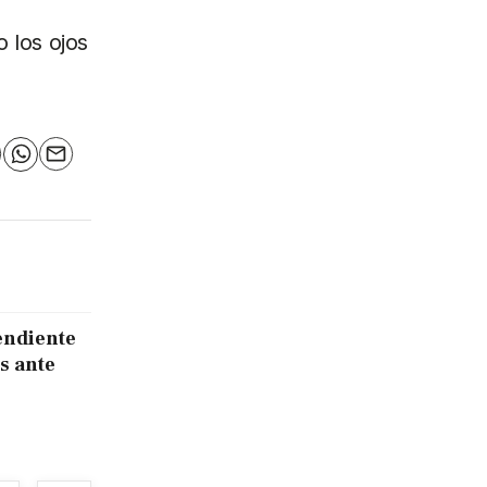
 los ojos
n
elegram
WhatsApp
Email
endiente
s ante