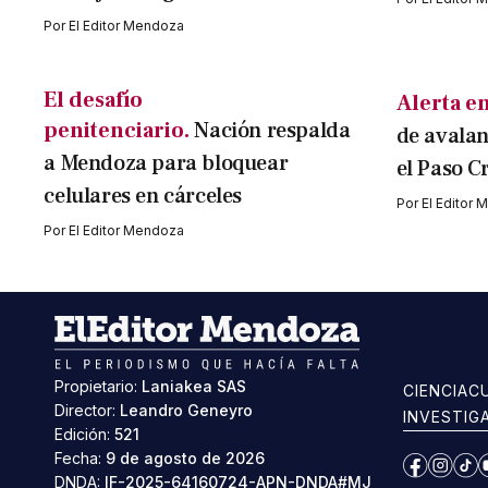
Por
El Editor Mendoza
El desafío
Alerta en
penitenciario.
Nación respalda
de avalan
a Mendoza para bloquear
el Paso C
celulares en cárceles
Por
El Editor
Por
El Editor Mendoza
Propietario:
Laniakea SAS
CIENCIA
C
Director:
Leandro Geneyro
INVESTIG
Edición:
521
Fecha:
9 de agosto de 2026
Facebook
Instag
Ti
DNDA:
IF-2025-64160724-APN-DNDA#MJ