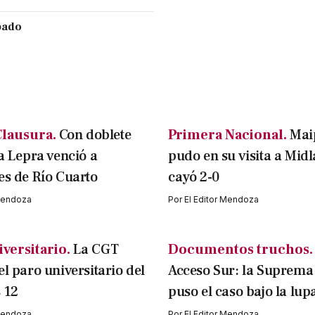
ábado
lausura.
Con doblete
Primera Nacional.
Mai
la Lepra venció a
pudo en su visita a Mid
es de Río Cuarto
cayó 2-0
 Mendoza
Por
El Editor Mendoza
versitario.
La CGT
Documentos truchos.
el paro universitario del
Acceso Sur: la Suprema
 12
puso el caso bajo la lup
 Mendoza
Por
El Editor Mendoza