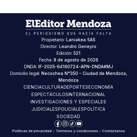
Propietario:
Laniakea SAS
Director:
Leandro Geneyro
Edición:
521
Fecha:
8 de agosto de 2026
DNDA:
IF-2025-64160724-APN-DNDA#MJ
Domicilio legal:
Necochea N°350 - Ciudad de Mendoza,
Mendoza
CIENCIA
CULTURA
DEPORTES
ECONOMÍA
ESPECTÁCULOS
INTERNACIONAL
INVESTIGACIONES Y ESPECIALES
JUDICIALES
POLICIALES
POLÍTICA
SOCIEDAD
Facebook
Instagram
TikTok
YouTube
Políticas de privacidad
/
Términos y condiciones
/
Contáctanos