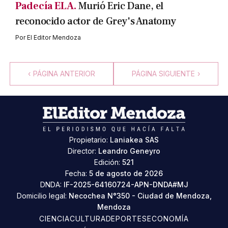
Padecía ELA.
Murió Eric Dane, el
reconocido actor de Grey's Anatomy
Por
El Editor Mendoza
‹
PÁGINA ANTERIOR
PÁGINA SIGUIENTE
›
Propietario:
Laniakea SAS
Director:
Leandro Geneyro
Edición:
521
Fecha:
5 de agosto de 2026
DNDA:
IF-2025-64160724-APN-DNDA#MJ
Domicilio legal:
Necochea N°350 - Ciudad de Mendoza,
Mendoza
CIENCIA
CULTURA
DEPORTES
ECONOMÍA