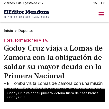
Viernes 7 de Agosto de 2026
15:08HS
Inicio
>
Deportes
Hora, formaciones y TV.
Godoy Cruz viaja a Lomas de
Zamora con la obligación de
saldar su mayor deuda en la
Primera Nacional
- El Tomba visita Lomas de Zamora con una misión
urgente - Pablo De Muner mete mano en el equipo
Godoy Cruz va por su primera victoria fuera de casa.Prensa
para volver a prenderse en la conversación
Godoy Cruz