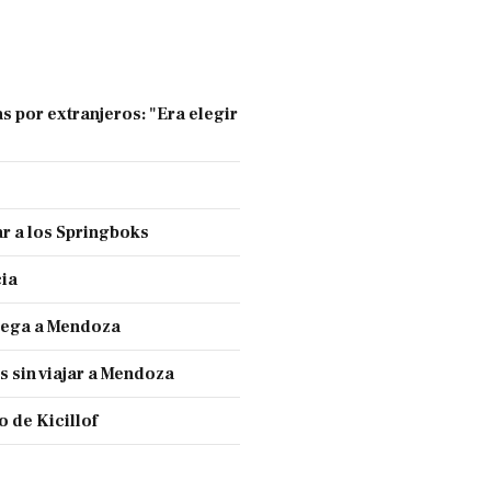
s por extranjeros: "Era elegir
r a los Springboks
cia
llega a Mendoza
s sin viajar a Mendoza
 de Kicillof