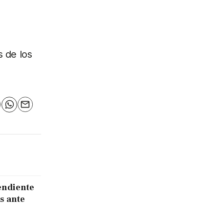
s de los
n
elegram
WhatsApp
Email
endiente
s ante