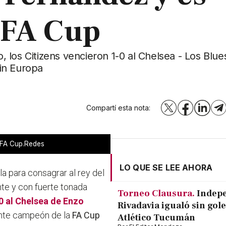
 FA Cup
los Citizens vencieron 1-0 al Chelsea - Los Blue
in Europa
Compartí esta nota:
X
Facebook
LinkedI
T
a FA Cup.Redes
LO QUE SE LEE AHORA
a para consagrar al rey del
nte y con fuerte tonada
Torneo Clausura.
Indep
0 al Chelsea de Enzo
Rivadavia igualó sin gole
nte campeón de la
FA Cup
Atlético Tucumán