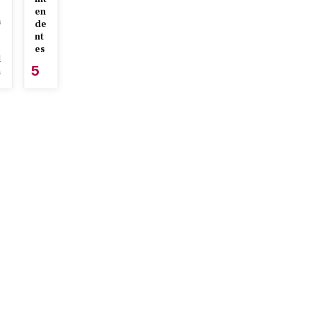
en
a
de
nt
es
l
5
n