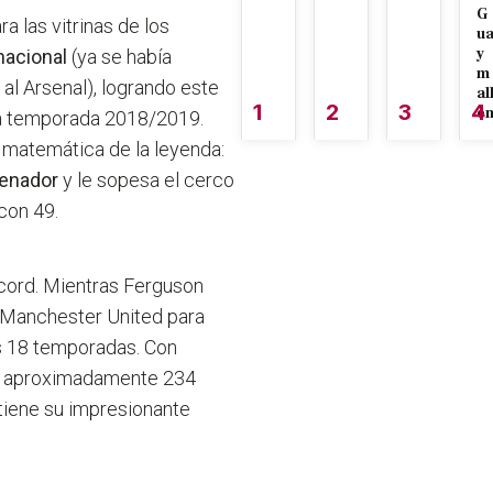
G
a las vitrinas de los
u
y
nacional
(ya se había
m
al Arsenal), logrando este
al
1
2
3
4
é
 la temporada 2018/2019.
a matemática de la leyenda:
renador
y le sopesa el cerco
 con 49.
écord. Mientras Ferguson
l Manchester United para
as 18 temporadas. Con
ría aproximadamente 234
ntiene su impresionante