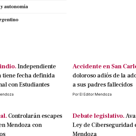
a y autonomía
Argentino
indio.
Independiente
Accidente en San Carl
 tiene fecha definida
doloroso adiós de la ad
inal con Estudiantes
a sus padres fallecidos
 Mendoza
Por
El Editor Mendoza
al.
Controlarán escapes
Debate legislativo.
Ava
 en Mendoza con
Ley de Ciberseguridad 
os
Mendoza