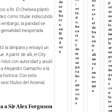
oz
de
p
:
a:
se
o
es
io a fin. El Chelsea plantó
cr
m
a
ta
ec
ba
dez como titular indiscutido
us
d
e
rc
ar
o,
 embargo, la paridad se
el
a
lo
ho
de
en
d
genialidad inesperada.
ra
ba
M
i
ri
te
en
p
o
en
d
ls
y
tr
tó la lámpara y ensayó un
oz
ar
de
e
a
n
m
 A partir de allí, el City
ali
g
or
an
 hilos con autoridad y anuló
ci
as
za
o
pa
 a Alejandro Garnacho a la
y
il
ra
au
g
a historia. Con esta
ho
to
le
y
no
seis títulos del Arsenal,
s
mi
mí
c
ér
a
n
co
lo
le
te
s
ta a Sir Alex Ferguson
o
e