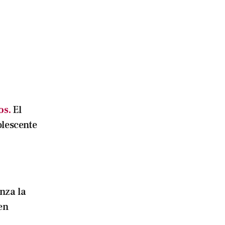
os.
El
olescente
nza la
en