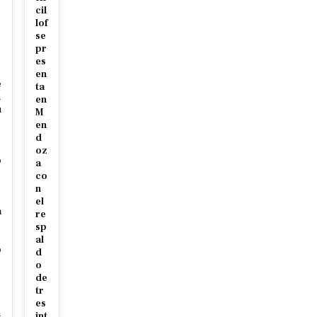
cil
r
lof
c
se
pr
es
en
e
ta
m
en
u
M
en
d
e
oz
o
a
co
s
n
e
el
a
re
sp
al
o
d
o
de
tr
s
es
n
int