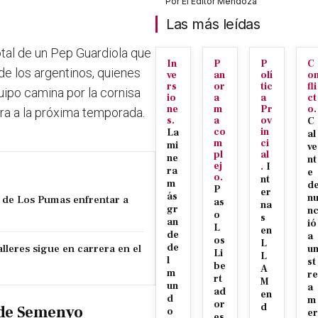
Por
El Editor Mendoza
Las más leídas
otal de un Pep Guardiola que
In
P
P
C
de los argentinos, quienes
ve
an
olí
o
rs
or
tic
fli
ipo camina por la cornisa
io
a
a
ct
ne
m
Pr
o.
ra a la próxima temporada.
s.
a
ov
C
co
in
La
al
m
ci
mi
ve
pl
al
ne
nt
ej
.
I
ra
e
o.
nt
m
d
P
er
ás
n
 de Los Pumas enfrentar a
as
na
gr
n
o
s
an
ió
L
en
de
a
os
L
lleres sigue en carrera en el
de
u
Li
L
l
st
be
A
m
re
rt
M
un
a
ad
en
d
m
or
d
n de Semenyo
o
er
es