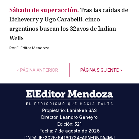
Sábado de superacción.
Tras las caídas de
Etcheverry y Ugo Carabelli, cinco
argentinos buscan los 32avos de Indian
Wells
Por
El Editor Mendoza
‹
PÁGINA ANTERIOR
PÁGINA SIGUIENTE
›
Propietario:
Laniakea SAS
Director:
Leandro Geneyro
Edición:
521
Fecha:
7 de agosto de 2026
DNDA:
IF-2025-64160724-APN-DNDA#MJ