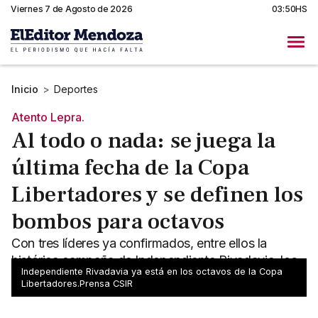
Viernes 7 de Agosto de 2026
03:50HS
Inicio
>
Deportes
Atento Lepra.
Al todo o nada: se juega la
última fecha de la Copa
Libertadores y se definen los
bombos para octavos
Con tres líderes ya confirmados, entre ellos la
histórica campaña de Independiente Rivadavia, los
Independiente Rivadavia ya está en los octavos de la Copa
clubes argentinos sacan la calculadora.
Libertadores.Prensa CSIR