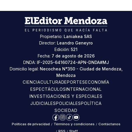
Propietario:
Laniakea SAS
Director:
Leandro Geneyro
Edición:
521
Fecha:
7 de agosto de 2026
DNDA:
IF-2025-64160724-APN-DNDA#MJ
Domicilio legal:
Necochea N°350 - Ciudad de Mendoza,
Mendoza
CIENCIA
CULTURA
DEPORTES
ECONOMÍA
ESPECTÁCULOS
INTERNACIONAL
INVESTIGACIONES Y ESPECIALES
JUDICIALES
POLICIALES
POLÍTICA
SOCIEDAD
Facebook
Instagram
TikTok
YouTube
Políticas de privacidad
/
Términos y condiciones
/
Contáctanos
/
RSS
/
Staff