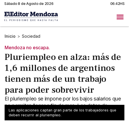
Sábado 8 de Agosto de 2026
06:42HS
Inicio
>
Sociedad
Mendoza no escapa.
Pluriempleo en alza: más de
1,6 millones de argentinos
tienen más de un trabajo
para poder sobrevivir
El pluriempleo se impone por los bajos salarios que
no permiten llegar a fin de mes. Los datos de
Las aplicaciones captan gran parte de los trabajadores que
Mendoza muestran que no escapa a esa realidad.
deben recurrir al pluriempleo.