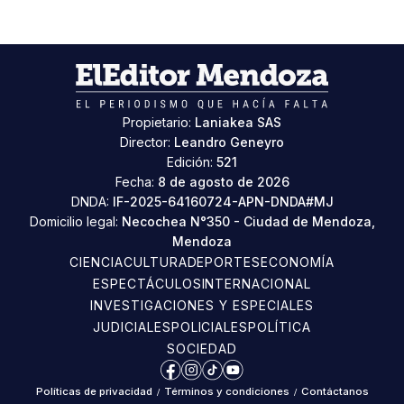
Propietario:
Laniakea SAS
Director:
Leandro Geneyro
Edición:
521
Fecha:
8 de agosto de 2026
DNDA:
IF-2025-64160724-APN-DNDA#MJ
Domicilio legal:
Necochea N°350 - Ciudad de Mendoza,
Mendoza
CIENCIA
CULTURA
DEPORTES
ECONOMÍA
ESPECTÁCULOS
INTERNACIONAL
INVESTIGACIONES Y ESPECIALES
JUDICIALES
POLICIALES
POLÍTICA
SOCIEDAD
Facebook
Instagram
TikTok
YouTube
Políticas de privacidad
/
Términos y condiciones
/
Contáctanos