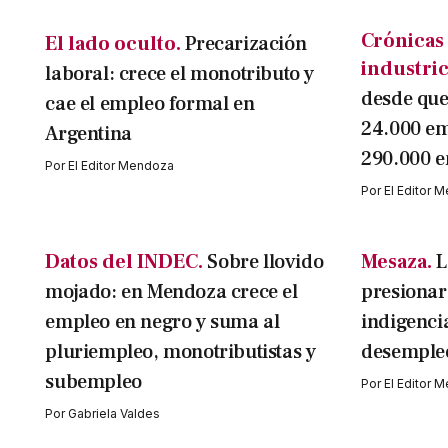
Crónicas
El lado oculto.
Precarización
industric
laboral: crece el monotributo y
desde que
cae el empleo formal en
24.000 em
Argentina
290.000 e
Por
El Editor Mendoza
Por
El Editor 
Datos del INDEC.
Sobre llovido
Mesaza.
L
mojado: en Mendoza crece el
presionar
empleo en negro y suma al
indigencia
pluriempleo, monotributistas y
desemple
subempleo
Por
El Editor 
Por
Gabriela Valdes