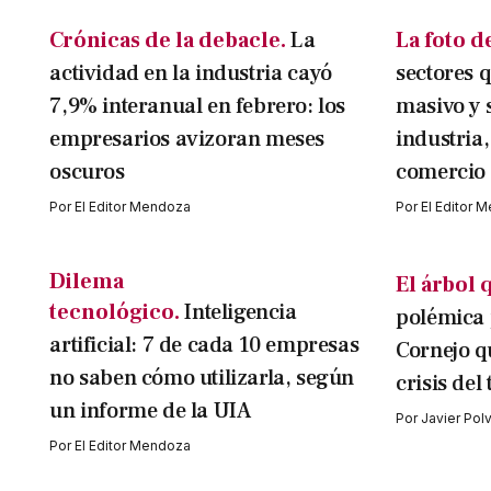
Crónicas de la debacle.
La
La foto d
actividad en la industria cayó
sectores 
7,9% interanual en febrero: los
masivo y 
empresarios avizoran meses
industria,
oscuros
comercio
Por
El Editor Mendoza
Por
El Editor 
Dilema
El árbol 
tecnológico.
Inteligencia
polémica 
artificial: 7 de cada 10 empresas
Cornejo 
no saben cómo utilizarla, según
crisis del
un informe de la UIA
Por
Javier Pol
Por
El Editor Mendoza