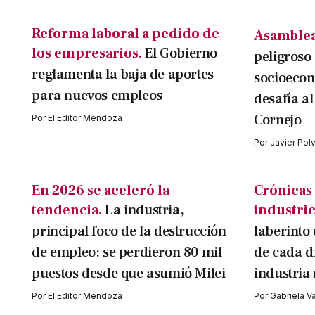
Reforma laboral a pedido de
Asamblea 
los empresarios.
El Gobierno
peligroso
reglamenta la baja de aportes
socioeco
para nuevos empleos
desafía al
Cornejo
Por
El Editor Mendoza
Por
Javier Pol
En 2026 se aceleró la
Crónicas
tendencia.
La industria,
industric
principal foco de la destrucción
laberinto 
de empleo: se perdieron 80 mil
de cada d
puestos desde que asumió Milei
industria 
Por
El Editor Mendoza
Por
Gabriela V