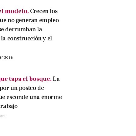
el modelo.
Crecen los
que no generan empleo
se derrumban la
 la construcción y el
Mendoza
que tapa el bosque.
La
por un posteo de
que esconde una enorme
 trabajo
vani