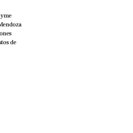
pyme
 Mendoza
iones
stos de