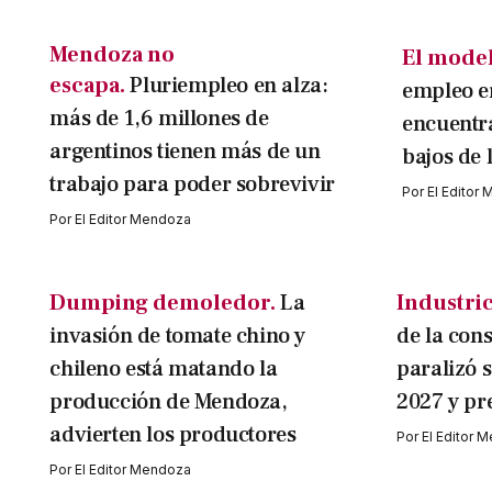
Mendoza no
El model
escapa.
Pluriempleo en alza:
empleo en
más de 1,6 millones de
encuentra
argentinos tienen más de un
bajos de 
trabajo para poder sobrevivir
Por
El Editor
Por
El Editor Mendoza
Dumping demoledor.
La
Industric
invasión de tomate chino y
de la con
chileno está matando la
paralizó 
producción de Mendoza,
2027 y pr
advierten los productores
Por
El Editor 
Por
El Editor Mendoza