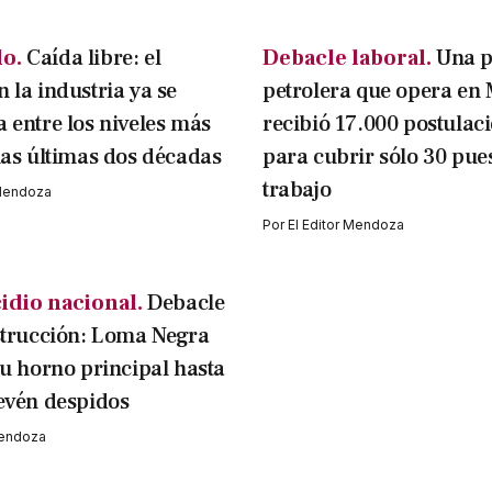
o.
Caída libre: el
Debacle laboral.
Una 
 la industria ya se
petrolera que opera en
 entre los niveles más
recibió 17.000 postulac
las últimas dos décadas
para cubrir sólo 30 pue
trabajo
 Mendoza
Por
El Editor Mendoza
idio nacional.
Debacle
strucción: Loma Negra
su horno principal hasta
evén despidos
Mendoza