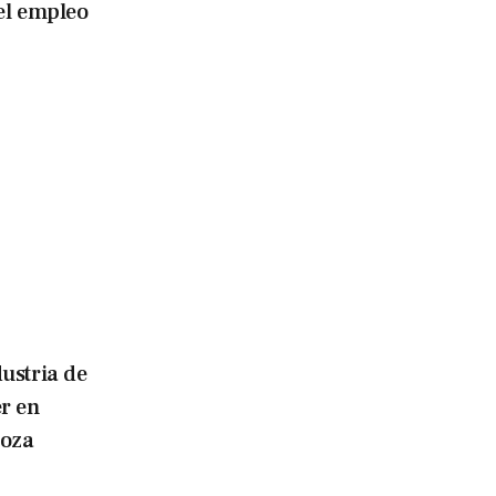
el empleo
ustria de
er en
doza