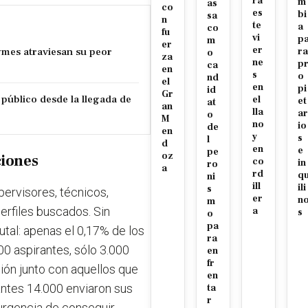
ra
m
as
co
es
bi
sa
n
te
a
co
fu
vi
p
m
er
er
ymes atraviesan su peor
ra
o
za
ne
p
ca
en
s
o
nd
el
en
pi
id
Gr
público desde la llegada de
el
et
at
an
lla
ar
o
M
no
io
de
en
y
s
l
d
en
e
pe
oz
ciones
co
in
ro
a
rd
q
ni
ill
ili
s
pervisores, técnicos,
er
n
m
perfiles buscados. Sin
a
s
o
pa
tal: apenas el 0,17% de los
ra
00 aspirantes, sólo 3.000
en
fr
ción junto con aquellos que
en
antes 14.000 enviaron sus
ta
r
 urgencia de conseguir