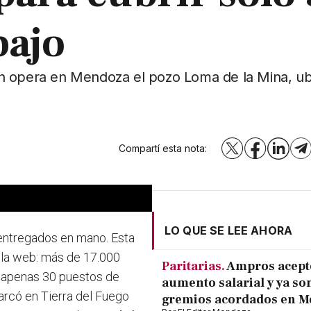
bajo
n opera en Mendoza el pozo Loma de la Mina, ub
Compartí esta nota:
X
Facebook
LinkedI
T
LO QUE SE LEE AHORA
 entregados en mano. Esta
 la web:
más de 17.000
Paritarias.
Ampros acept
r apenas 30 puestos de
aumento salarial y ya son
rcó en Tierra del Fuego
gremios acordados en 