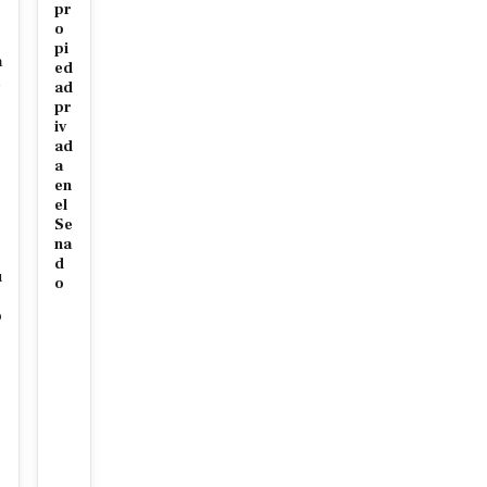
pr
o
pi
a
ed
ad
r
pr
iv
ad
a
en
el
Se
na
d
u
o
o