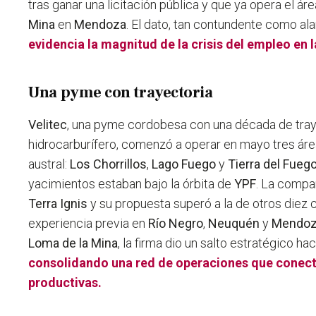
tras ganar una licitación pública y que ya opera el á
Mina
en
Mendoza
. El dato, tan contundente como al
evidencia la magnitud de la crisis del empleo en 
Una pyme con trayectoria
Velitec
, una pyme cordobesa con una década de tray
hidrocarburífero, comenzó a operar en mayo tres áre
austral:
Los Chorrillos
,
Lago Fuego
y
Tierra del Fueg
yacimientos estaban bajo la órbita de
YPF
. La compañ
Terra Ignis
y su propuesta superó a la de otros diez
experiencia previa en
Río Negro
,
Neuquén
y
Mendo
Loma de la Mina
, la firma dio un salto estratégico ha
consolidando una red de operaciones que conect
productivas.