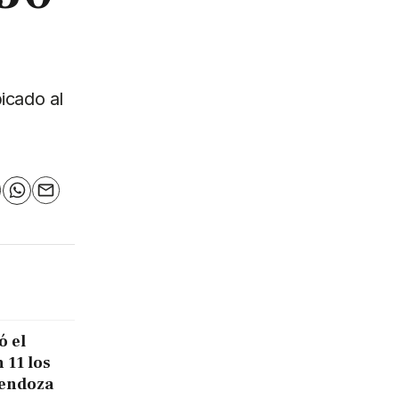
icado al
n
elegram
WhatsApp
Email
ó el
 11 los
Mendoza