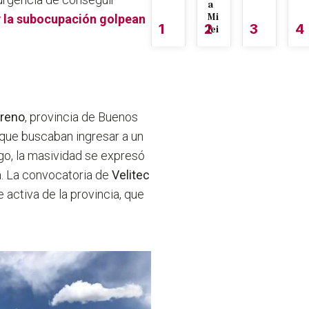
a
Mi
y la subocupación golpean
1
2
3
4
lei
reno
, provincia de Buenos
s que buscaban ingresar a un
ego, la masividad se expresó
ma. La convocatoria de
Velitec
 activa de la provincia, que