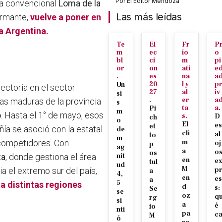
Por
El Editor Mendoza
rea convencional
Loma de la
Las más leídas
armante,
vuelve a poner en
la Argentina.
Te
El
Fr
P
m
ec
ío
o
bl
ci
m
pi
or
on
ati
e
.
es
na
a
20
l y
p
Un
ectoria en el sector
27
al
iv
si
.
er
a
as maduras de la provincia
s
ta
a.
Pi
m
o
. Hasta el 1° de mayo, esos
s.
D
ch
o
El
es
et
ía se asoció con la estatal
de
cli
al
to
m
 competidores. Con
m
oj
p
ag
a
o
os
za
, donde gestiona el área
nit
en
e
tul
ud
M
cia el extremo sur del país,
p
a
4,
en
es
a
5
a distintas regiones
d
s:
Se
se
oz
q
rg
si
a
é
io
nti
pa
c
M
ó