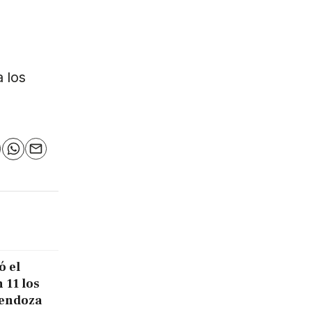
 los
n
elegram
WhatsApp
Email
ó el
 11 los
Mendoza