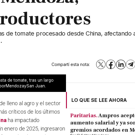
productores
as de tomate procesado desde China, afectando a
.
Compartí esta nota:
X
Facebook
LinkedI
T
sta de tomate, tras un largo
o porMendozaySan Juan.
LO QUE SE LEE AHORA
e lleno al agro y el sector
s críticos de los últimos
Paritarias.
Ampros acept
ina
ha impactado
aumento salarial y ya son
n enero de 2025, ingresaron
gremios acordados en 