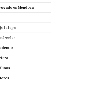
 drogado en Mendoza
jo la lupa
 cárceles
Redentor
ciera
ilinos
ctores