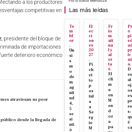
Por
El Editor Mendoza
afectando a los productores
Las más leídas
esventajas competitivas en
Te
El
Fr
P
m
ec
ío
o
bl
ci
m
pi
z
, presidente del bloque de
or
on
ati
e
.
es
na
a
scriminada de importaciones
20
l y
p
Un
 fuerte deterioro económico
27
al
iv
si
.
er
a
s
ta
a.
Pi
m
s.
D
ch
o
El
es
et
de
cli
al
to
m
m
oj
p
ag
a
o
os
nit
en
e
tul
ud
ymes atraviesan su peor
M
p
a
4,
en
es
a
5
d
s:
Se
se
oz
q
rg
público desde la llegada de
si
a
é
io
nti
pa
c
M
ó