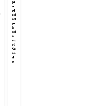
pr
o
pi
a
ed
ad
r
pr
iv
ad
a
en
el
Se
na
d
u
o
o