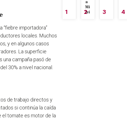
a
Mi
1
2
3
4
lei
re
a “fiebre importadora”
roductores locales. Muchos
tos, y en algunos casos
radores. La superficie
nas una campaña pasó de
del 30% a nivel nacional.
os de trabajo directos y
tados si continúa la caída
e el tomate es motor de la