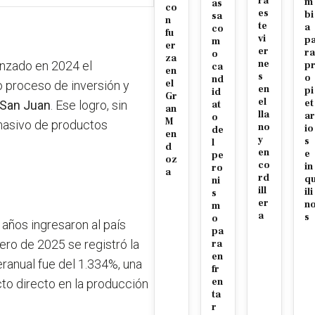
ra
m
as
co
es
bi
sa
n
te
a
co
fu
vi
p
m
er
er
ra
o
za
ne
canzado en 2024 el
p
ca
en
s
o
nd
el
o proceso de inversión y
en
pi
id
Gr
el
et
San Juan
. Ese logro, sin
at
an
lla
ar
o
M
masivo de productos
no
io
de
en
y
s
l
d
en
e
pe
oz
co
in
ro
a
rd
q
ni
ill
ili
s
er
n
m
a
s
o
años ingresaron al país
pa
ero de 2025 se registró la
ra
en
eranual fue del 1.334%, una
fr
en
cto directo en la producción
ta
r