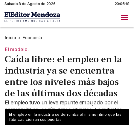
Sábado 8 de Agosto de 2026
20:06HS
Inicio
>
Economía
El modelo.
Caída libre: el empleo en la
industria ya se encuentra
entre los niveles más bajos
de las últimas dos décadas
El empleo tuvo un leve repunte empujado por el
sector público, según datos oficiales. La industria
El empleo en la industria se derrumba al mismo ritmo que las
sigue su debacle.
fábricas cierran sus puertas.