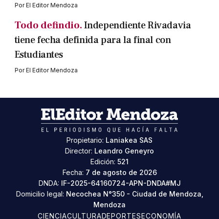
Por
El Editor Mendoza
Todo defindio.
Independiente Rivadavia
tiene fecha definida para la final con
Estudiantes
Por
El Editor Mendoza
Propietario:
Laniakea SAS
Director:
Leandro Geneyro
Edición:
521
Fecha:
7 de agosto de 2026
DNDA:
IF-2025-64160724-APN-DNDA#MJ
Domicilio legal:
Necochea N°350 - Ciudad de Mendoza,
Mendoza
CIENCIA
CULTURA
DEPORTES
ECONOMÍA