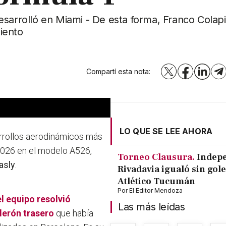
esarrolló en Miami - De esta forma, Franco Colap
iento
Compartí esta nota:
X
Facebook
LinkedI
T
LO QUE SE LEE AHORA
arrollos aerodinámicos más
2026 en el modelo A526,
Torneo Clausura.
Indep
asly
.
Rivadavia igualó sin gole
Atlético Tucumán
Por
El Editor Mendoza
el equipo resolvió
Las más leídas
lerón trasero
que había