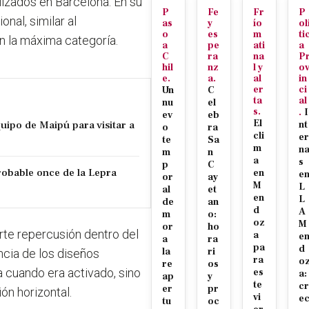
izados en Barcelona. En su
P
Fe
Fr
P
onal, similar al
as
y
ío
ol
o
es
m
ti
n la máxima categoría.
a
pe
ati
a
C
ra
na
P
hil
nz
l y
o
e.
a.
al
in
er
ci
Un
C
ta
al
nu
el
s.
.
I
ev
eb
El
uipo de Maipú para visitar a
nt
o
ra
cli
er
te
Sa
m
n
m
n
a
s
p
C
robable once de la Lepra
en
e
or
ay
M
L
al
et
en
L
de
an
d
A
m
o:
oz
M
or
ho
erte repercusión dentro del
a
e
a
ra
pa
d
la
ri
cia de los diseños
ra
o
re
os
a cuando era activado, sino
es
a:
ap
y
te
cr
er
pr
ón horizontal.
vi
e
tu
oc