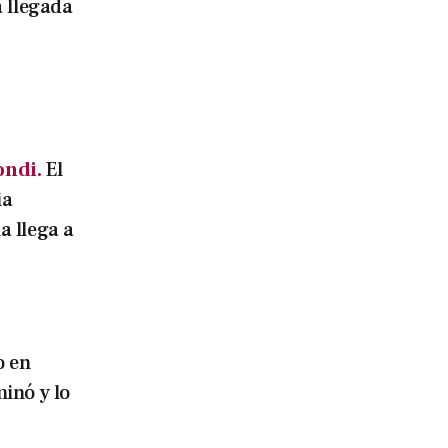
 llegada
ondi.
El
ia
 llega a
o en
inó y lo