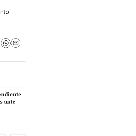
into
n
elegram
WhatsApp
Email
endiente
s ante