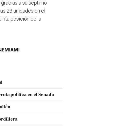
 gracias a su séptimo
las 23 unidades en el
inta posición de la
NE
MIAMI
nd
rota política en el Senado
allén
ordillera