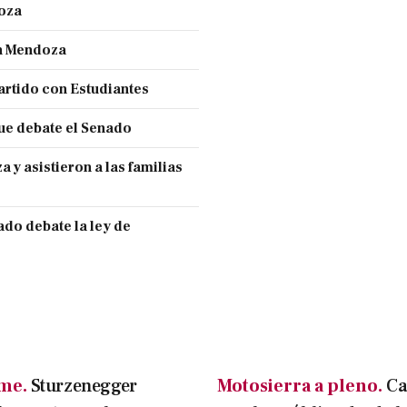
doza
en Mendoza
partido con Estudiantes
ue debate el Senado
y asistieron a las familias
ado debate la ley de
rme.
Sturzenegger
Motosierra a pleno.
Ca