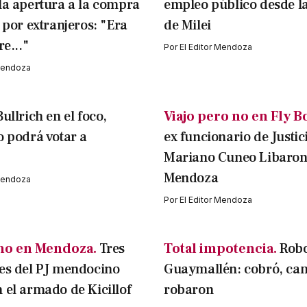
la apertura a la compra
empleo público desde la
s por extranjeros: "Era
de Milei
re..."
Por
El Editor Mendoza
 Mendoza
ullrich en el foco,
Viajo pero no en Fly B
o podrá votar a
ex funcionario de Justic
Mariano Cuneo Libarona
Mendoza
 Mendoza
Por
El Editor Mendoza
mo en Mendoza.
Tres
Total impotencia.
Rob
es del PJ mendocino
Guaymallén: cobró, cam
 el armado de Kicillof
robaron