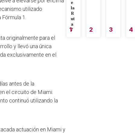
vuelve a elevarse por encima
e
la
mecanismo utilizado
R
a Fórmula 1.
ut
a
1
2
3
4
7
sta originalmente para el
rollo y llevó una única
ada exclusivamente en el
ías antes de la
 el circuito de Miami.
nto continuó utilizando la
stacada actuación en Miami y