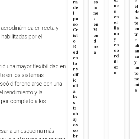
er
e
ra
es
ne
el
de
io
s
d
l
ne
en
b
pa
s
el
te
so
en
a aerodinámica en recta y
lla
e
Cr
M
no
tr
ist
en
habilitadas por el
y
e
o
d
en
al
R
oz
co
a
ed
a
rd
z
en
ill
y
to
ió una mayor flexibilidad en
er
a
r y
a
to
te en los sistemas
dif
n
ic
uscó diferenciarse con una
m
ult
a
a
l rendimiento y la
lo
 por completo a los
s
tr
ab
aj
os
resar a un esquema más
so
br