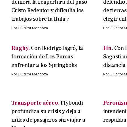
demora la reapertura del paso
defendió 
Cristo Redentor y dificulta los
de tierra
trabajos sobre la Ruta 7
elegir ent
Por
El Editor Mendoza
Por
El Editor
Rugby.
Con Rodrigo Isgró, la
Fin.
Con B
formación de Los Pumas
Sagasti n
enfrentar a los Springboks
distancia
Por
El Editor Mendoza
Por
El Editor
Transporte aéreo.
Flybondi
Peronis
profundiza su crisis y deja a
intendent
miles de pasajeros sin viajar a
respaldan