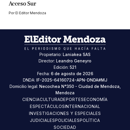
Acceso Sur
Por
El Editor Mendoza
Propietario:
Laniakea SAS
Director:
Leandro Geneyro
Edición:
521
Fecha:
6 de agosto de 2026
DNDA:
IF-2025-64160724-APN-DNDA#MJ
Domicilio legal:
Necochea N°350 - Ciudad de Mendoza,
Mendoza
CIENCIA
CULTURA
DEPORTES
ECONOMÍA
ESPECTÁCULOS
INTERNACIONAL
INVESTIGACIONES Y ESPECIALES
JUDICIALES
POLICIALES
POLÍTICA
SOCIEDAD