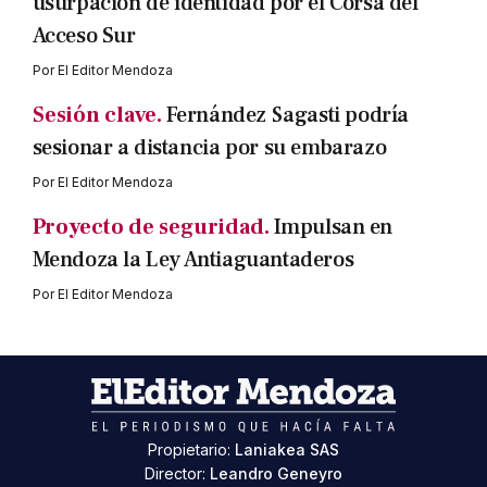
usurpación de identidad por el Corsa del
Acceso Sur
Por
El Editor Mendoza
Sesión clave.
Fernández Sagasti podría
sesionar a distancia por su embarazo
Por
El Editor Mendoza
Proyecto de seguridad.
Impulsan en
Mendoza la Ley Antiaguantaderos
Por
El Editor Mendoza
Propietario:
Laniakea SAS
Director:
Leandro Geneyro