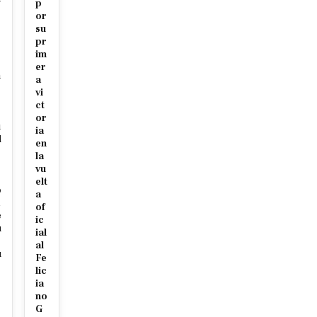
p
or
su
pr
im
er
n
a
vi
ct
or
u
ia
d
en
la
vu
elt
o
a
of
e
ic
u
ial
al
u
Fe
lic
ia
no
G