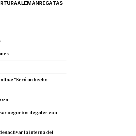
ERTURA
ALEMÁN
REGATAS
s
ones
entina: "Será un hecho
doza
sar negocios ilegales con
esactivar la interna del