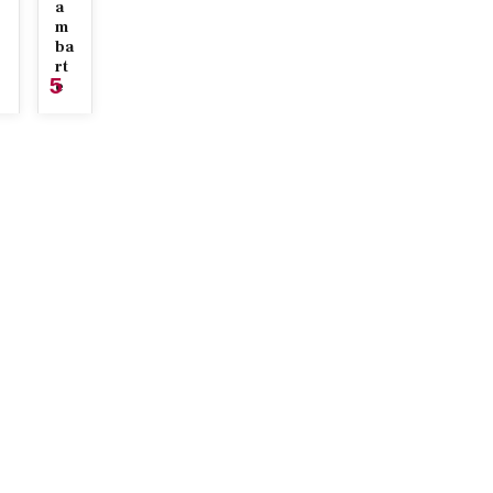
a
m
ba
rt
5
e