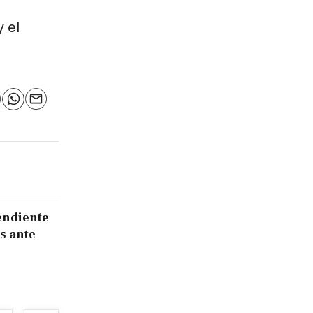
y el
n
elegram
WhatsApp
Email
endiente
s ante