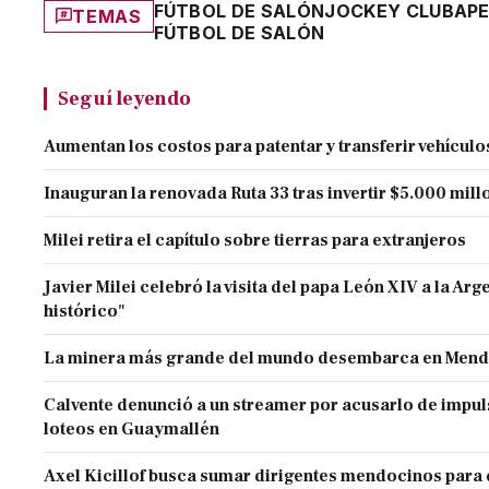
FÚTBOL DE SALÓN
JOCKEY CLUB
AP
TEMAS
FÚTBOL DE SALÓN
Seguí leyendo
Aumentan los costos para patentar y transferir vehículo
Inauguran la renovada Ruta 33 tras invertir $5.000 mill
Milei retira el capítulo sobre tierras para extranjeros
Javier Milei celebró la visita del papa León XIV a la Arg
histórico"
La minera más grande del mundo desembarca en Men
Calvente denunció a un streamer por acusarlo de impul
loteos en Guaymallén
Axel Kicillof busca sumar dirigentes mendocinos para d