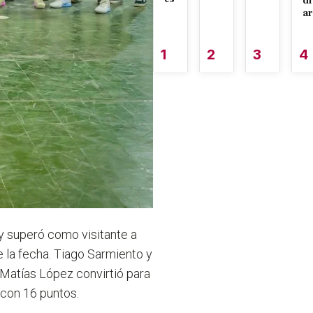
di
ar
1
2
3
4
 y superó como visitante a
 la fecha. Tiago Sarmiento y
 Matías López convirtió para
 con 16 puntos.