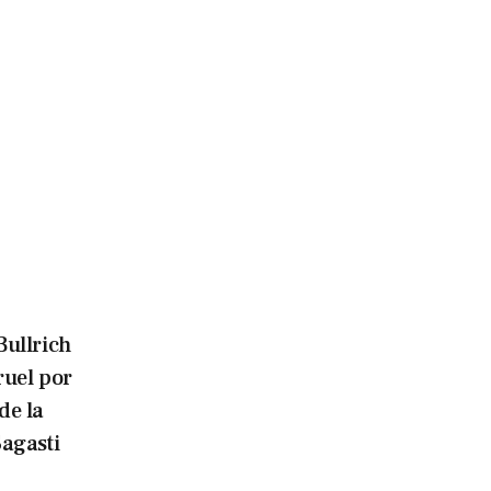
Bullrich
ruel por
de la
agasti