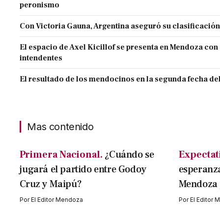
peronismo
Con Victoria Gauna, Argentina aseguró su clasificació
El espacio de Axel Kicillof se presenta en Mendoza con 
intendentes
El resultado de los mendocinos en la segunda fecha de
Mas contenido
Primera Nacional.
¿Cuándo se
Expectati
jugará el partido entre Godoy
esperanza
Cruz y Maipú?
Mendoza p
Por
El Editor Mendoza
Por
El Editor