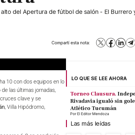
lto del Apertura de fútbol de salón - El Burrero 
Compartí esta nota:
X
Facebook
LinkedI
T
LO QUE SE LEE AHORA
cha 10 con dos equipos en lo
 de las últimas jornadas,
Torneo Clausura.
Indep
 cruces clave y se
Rivadavia igualó sin gole
án
, Villa Hipódromo,
Atlético Tucumán
Por
El Editor Mendoza
Las más leídas