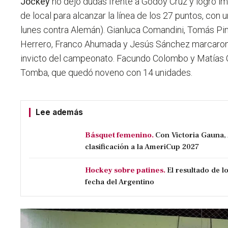
Jockey
no dejó dudas frente a Godoy Cruz y logró i
de local para alcanzar la línea de los 27 puntos, con 
lunes contra Alemán). Gianluca Comandini, Tomás Pi
Herrero, Franco Ahumada y Jesús Sánchez marcaron l
invicto del campeonato. Facundo Colombo y Matías 
Tomba, que quedó noveno con 14 unidades.
Lee además
Básquet femenino.
Con Victoria Gauna,
clasificación a la AmeriCup 2027
Hockey sobre patines.
El resultado de 
fecha del Argentino