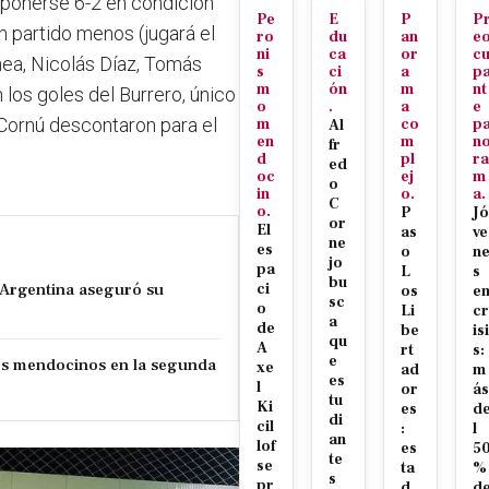
mponerse 6-2 en condición
Pe
E
P
P
un partido menos (jugará el
ro
du
an
e
ni
ca
or
c
nea, Nicolás Díaz, Tomás
s
ci
a
p
m
ón
m
nt
os goles del Burrero, único
o
.
a
e
Cornú descontaron para el
m
co
p
Al
en
m
n
fr
d
pl
ra
ed
oc
ej
m
o
in
o.
a.
C
o.
P
Jó
or
El
as
ve
ne
es
o
n
jo
pa
L
s
bu
 Argentina aseguró su
ci
os
e
sc
o
Li
cr
a
de
be
isi
qu
A
rt
s:
e
los mendocinos en la segunda
xe
ad
m
es
l
or
ás
tu
Ki
es
d
di
cil
:
l
an
lof
es
5
te
se
ta
%
s
pr
d
d