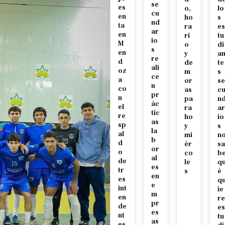
se
es
o,
lo
cu
en
ho
s
nd
ta
ra
es
ar
en
ri
tu
io
M
o
di
s
en
y
a
re
d
de
te
ali
oz
m
s
ce
a
or
se
n
co
as
c
pr
n
pa
n
ác
el
ra
ar
tic
re
ho
io
as
sp
y
s
la
al
mi
n
b
d
ér
sa
or
o
co
b
al
de
le
q
es
tr
s
é
en
es
q
e
int
ie
m
en
re
pr
de
es
es
nt
tu
as
es