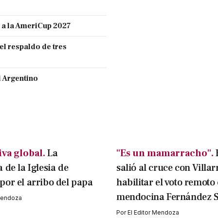
n a la AmeriCup 2027
el respaldo de tres
l Argentino
va global.
La
"Es un mamarracho".
 de la Iglesia de
salió al cruce con Villar
or el arribo del papa
habilitar el voto remoto 
mendocina Fernández S
 Mendoza
Por
El Editor Mendoza