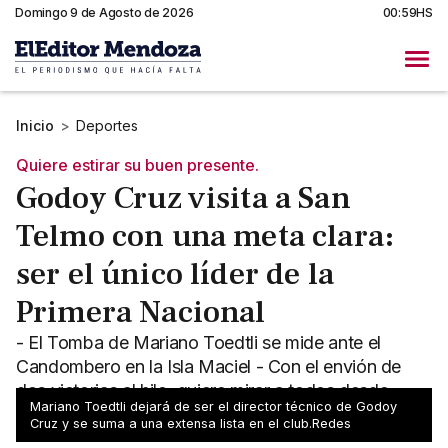
Domingo 9 de Agosto de 2026
00:59HS
Inicio
>
Deportes
Quiere estirar su buen presente.
Godoy Cruz visita a San
Telmo con una meta clara:
ser el único líder de la
Primera Nacional
- El Tomba de Mariano Toedtli se mide ante el
Candombero en la Isla Maciel - Con el envión de
dos victorias al hilo, quiere mirar a todos desde
Mariano Toedtli dejará de ser el director técnico de Godoy
arriba
Cruz y se suma a una extensa lista en el club.Redes