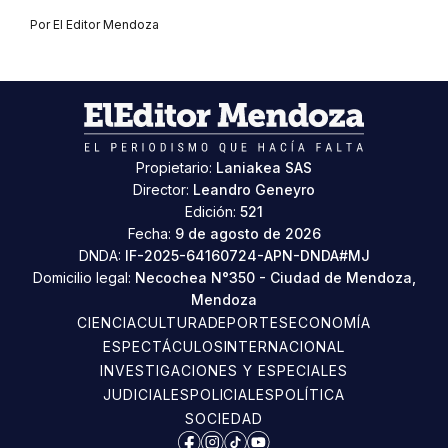
Por
El Editor Mendoza
Propietario:
Laniakea SAS
Director:
Leandro Geneyro
Edición:
521
Fecha:
9 de agosto de 2026
DNDA:
IF-2025-64160724-APN-DNDA#MJ
Domicilio legal:
Necochea N°350 - Ciudad de Mendoza,
Mendoza
CIENCIA
CULTURA
DEPORTES
ECONOMÍA
ESPECTÁCULOS
INTERNACIONAL
INVESTIGACIONES Y ESPECIALES
JUDICIALES
POLICIALES
POLÍTICA
SOCIEDAD