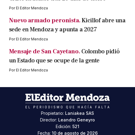
Por
El Editor Mendoza
Nuevo armado peronista.
Kicillof abre una
sede en Mendoza y apunta a 2027
Por
El Editor Mendoza
Mensaje de San Cayetano.
Colombo pidió
un Estado que se ocupe de la gente
Por
El Editor Mendoza
Propietario:
Laniakea SAS
Director:
Leandro Geneyro
Edición:
521
Fecha:
10 de agosto de 2026