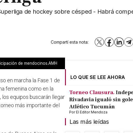
 Superliga de hockey sobre césped - Habrá comp
Compartí esta nota:
X
Facebook
LinkedI
T
ticipación de mendocinos.AMH
LO QUE SE LEE AHORA
so en marcha la Fase 1 de
rama femenina como en la
Torneo Clausura.
Indep
, los equipos buscarán llegar
Rivadavia igualó sin gole
el torneo más importante del
Atlético Tucumán
Por
El Editor Mendoza
Las más leídas