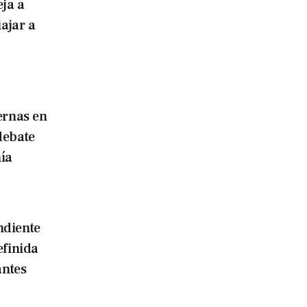
eja a
iajar a
ernas en
debate
ía
ndiente
efinida
antes