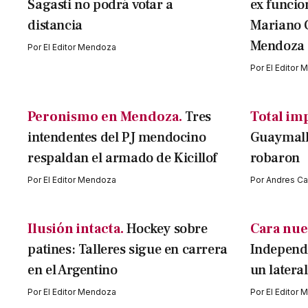
Sagasti no podrá votar a
ex funcio
distancia
Mariano 
Mendoza
Por
El Editor Mendoza
Por
El Editor
Peronismo en Mendoza.
Tres
Total im
intendentes del PJ mendocino
Guaymallé
respaldan el armado de Kicillof
robaron
Por
El Editor Mendoza
Por
Andres Cav
Ilusión intacta.
Hockey sobre
Cara nue
patines: Talleres sigue en carrera
Independi
en el Argentino
un latera
Por
El Editor Mendoza
Por
El Editor