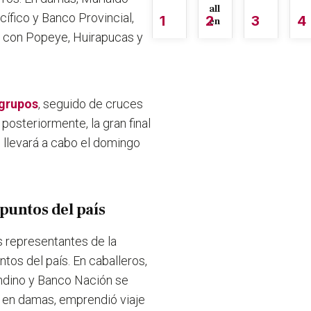
all
acífico y Banco Provincial,
1
2
3
4
én
” con Popeye, Huirapucas y
 grupos
, seguido de cruces
posteriormente, la gran final
e llevará a cabo el domingo
puntos del país
 representantes de la
ntos del país. En caballeros,
ndino y Banco Nación se
, en damas, emprendió viaje