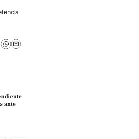
etencia
n
elegram
WhatsApp
Email
endiente
s ante