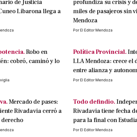
nario de Justicia
profundiza su crisis y d
Cuneo Libarona llega a
miles de pasajeros sin v
Mendoza
 Mendoza
Por
El Editor Mendoza
potencia.
Robo en
Política Provincial.
Int
n: cobró, caminó y lo
LLA Mendoza: crece el 
entre alianza y autonom
iglia
Por
El Editor Mendoza
va.
Mercado de pases:
Todo defindio.
Indepe
ente Rivadavia cerró a
Rivadavia tiene fecha d
l derecho
para la final con Estudi
 Mendoza
Por
El Editor Mendoza