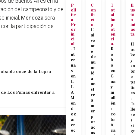
pos de Buenos Aires en la
P
C
T
Il
uración del campeonato y de
olí
on
ot
us
tic
fli
al
ió
e inicial,
Mendoza
será
a
ct
im
n
Pr
o.
p
in
con la participación de
ov
ot
a
C
in
en
ta
al
ci
ci
.
ve
al
a.
H
nt
.
I
R
o
e
nt
o
k
de
er
b
y
nu
na
o
s
nc
s
en
robable once de la Lepra
b
ió
en
G
e
a
L
ua
p
un
L
y
ti
st
 de Los Pumas enfrentar a
A
m
es
re
M
all
:
a
en
én
T
m
d
:
ll
er
oz
co
re
p
a:
br
s
or
cr
ó,
si
ac
ec
ca
g
us