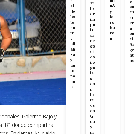
e
mi
e
ar
el
nó
e
lo
de
y
c
de
ba
lo
rr
im
te
ro
er
pu
en
ba
a
ls
tr
ro
e
ar
e
n
el
ne
ali
A
go
an
g
ci
za
nt
os
y
n
ile
au
ga
to
le
no
s
mí
co
a
n
lo
te
os
en
Cardenales, Palermo Bajo y
G
ua
a “B”, donde compartirá
y
m
ros. En damas, Murialdo