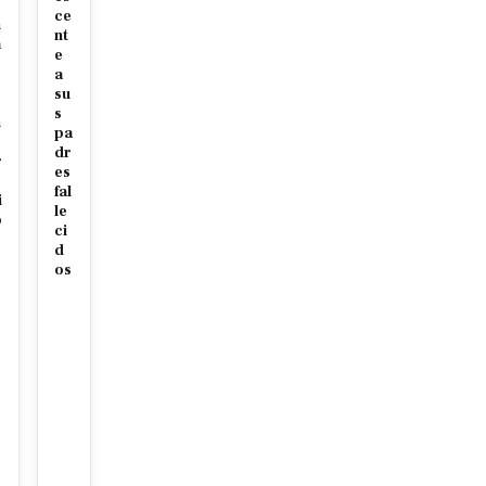
ce
n
nt
a
e
a
su
s
n
pa
dr
r
es
e
fal
i
le
o
ci
d
os