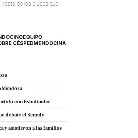
 resto de los clubes que
NDOCINO
EQUIPO
OBRE CÉSPED
MENDOCINA
doza
en Mendoza
partido con Estudiantes
ue debate el Senado
y asistieron a las familias