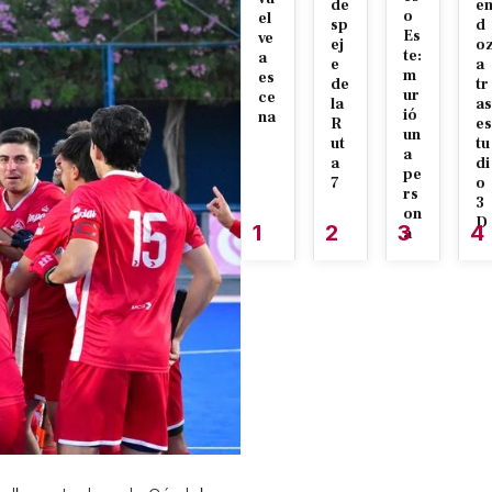
de
e
o
el
sp
d
Es
ve
ej
o
te:
a
e
a
m
es
de
tr
ur
ce
la
as
ió
na
R
es
un
ut
tu
a
a
di
pe
7
o
rs
3
on
D
1
2
3
4
a