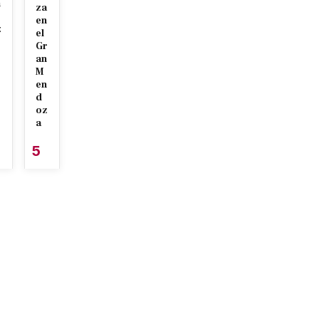
n
za
en
z
el
Gr
an
M
en
d
oz
a
5