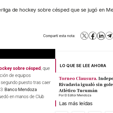
uperliga de hockey sobre césped que se jugó en M
Compartí esta nota:
X
Facebook
LinkedI
T
LO QUE SE LEE AHORA
ockey sobre césped
, que
ación de equipos
Torneo Clausura.
Indep
el segundo puesto tras caer
Rivadavia igualó sin gole
-3.
Banco Mendoza
Atlético Tucumán
Por
El Editor Mendoza
quedó en manos de Club
Las más leídas