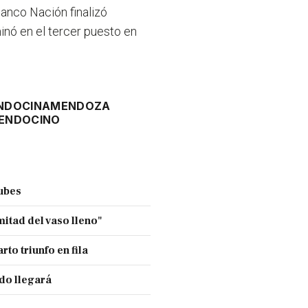
anco Nación finalizó
inó en el tercer puesto en
NDOCINA
MENDOZA
ENDOCINO
ubes
mitad del vaso lleno"
to triunfo en fila
do llegará