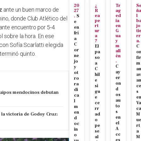
20
¿
Tr
S
z
ante un buen marco de
27
R
ag
ñ
ea
ed
l
.
S
ino, donde Club Atlético del
pe
ia
b
e
rt
en
jo
ante encuentro por 5-4
en
ur
G
ti
frí
l sobre la hora. En ese
a
ua
rr
a
?
y
a.
(con Sofía Scarlatti elegida
C
m
El
C
or
all
pa
o
terminó quinto.
ne
én
so
fi
.
jo
a
m
C
y
C
a
ay
ot
hil
av
er
ro
e
a
on
ra
si
c
d
di
gu
s
uipos mendocinos debutan
os
ca
e
e
au
l
ce
V
to
m
rr
c
s
en
la victoria de Godoy Cruz:
ad
M
en
d
o
u
el
oc
pe
rt
A
in
se
a
cc
o
al
M
es
vu