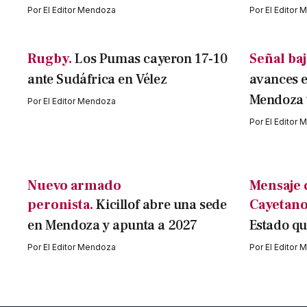
Por
El Editor Mendoza
Por
El Editor
Rugby.
Los Pumas cayeron 17-10
Señal baj
ante Sudáfrica en Vélez
avances 
Mendoza t
Por
El Editor Mendoza
Por
El Editor
Nuevo armado
Mensaje 
peronista.
Kicillof abre una sede
Cayetano
en Mendoza y apunta a 2027
Estado qu
Por
El Editor Mendoza
Por
El Editor