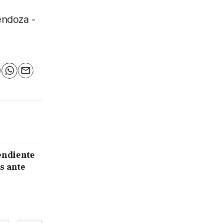
endoza -
n
elegram
WhatsApp
Email
endiente
s ante