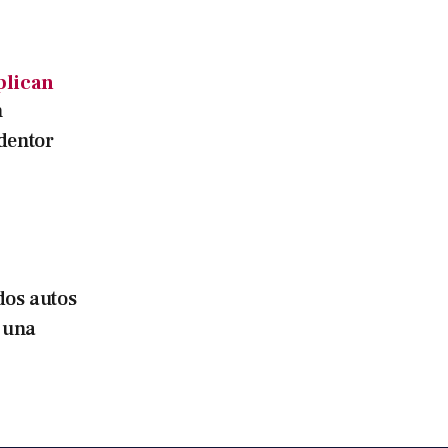
plican
n
dentor
dos autos
ó una