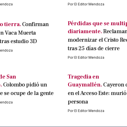
 Mendoza
Por
El Editor Mendoza
Pérdidas que se multi
o tierra.
Confirman
diariamente.
Reclama
en Vaca Muerta
modernizar el Cristo Re
ras estudio 3D
tras 25 días de cierre
 Mendoza
Por
El Editor Mendoza
de San
Tragedia en
.
Colombo pidió un
Guaymallén.
Cayeron 
e se ocupe de la gente
en el Acceso Este: muri
persona
 Mendoza
Por
El Editor Mendoza