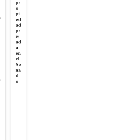
pr
o
pi
a
ed
ad
r
pr
iv
ad
a
en
el
Se
na
d
u
o
o