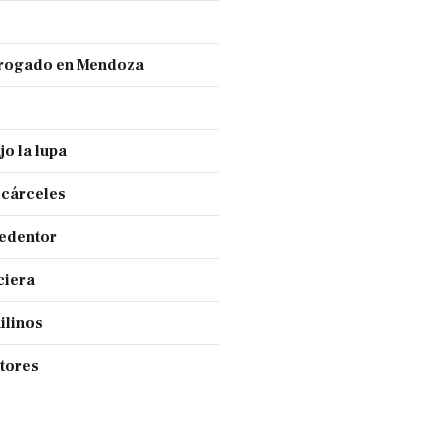
 drogado en Mendoza
jo la lupa
 cárceles
Redentor
ciera
ilinos
ctores