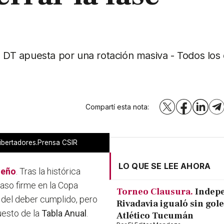
l DT apuesta por una rotación masiva - Todos los 
Compartí esta nota:
X
Facebook
LinkedI
T
Libertadores.Prensa CSIR
LO QUE SE LEE AHORA
ueño
. Tras la histórica
aso firme en la Copa
Torneo Clausura.
Indep
d del deber cumplido, pero
Rivadavia igualó sin gole
uesto de la
Tabla Anual
.
Atlético Tucumán