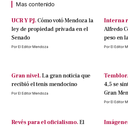
Mas contenido
UCR Y PJ.
Cómo votó Mendoza la
Interna r
ley de propiedad privada en el
Alfredo C
Senado
peso en l
Por
El Editor Mendoza
Por
El Editor
Gran nivel.
La gran noticia que
Temblor
recibió el tenis mendocino
4,5 se sin
Gran Me
Por
El Editor Mendoza
Por
El Editor
Revés para el oficialismo.
El
Imágenes