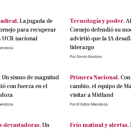
adical.
La jugada de
Tecnología y poder.
A
ornejo para recuperar
Cornejo defendió su mo
a UCR nacional
advirtió que la IA desafí
liderazgo
 Mendoza
Por
Simón Bordoni
.
Un sismo de magnitud
Primera Nacional.
Con
tió con fuerza en el
cambio, el equipo de M
ndoza
visitar a Midland
 Mendoza
Por
El Editor Mendoza
 devastadoras.
Un
Frío matinal y alertas.