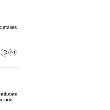
detalles
n
elegram
WhatsApp
Email
endiente
s ante