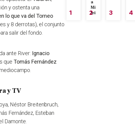
a
ción y ostenta una
Mi
1
2
3
4
lei
en lo que va del Torneo
s y 8 derrotas), el conjunto
ra salir del fondo.
da ante River:
Ignacio
as que
Tomás Fernández
l mediocampo.
ra y TV
oya, Néstor Breitenbruch,
omás Fernández, Esteban
ael Damonte.