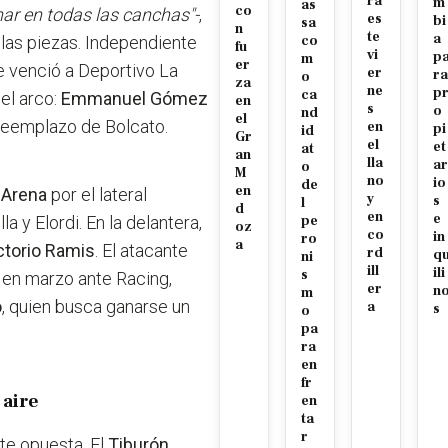
ra
m
as
co
anar en todas las canchas"-
,
es
bi
sa
n
te
a
las piezas. Independiente
co
fu
vi
p
m
er
e venció a Deportivo La
er
ra
o
za
ne
p
ca
el arco:
Emmanuel Gómez
en
s
o
nd
el
 reemplazo de Bolcato.
en
pi
id
Gr
el
et
at
an
lla
ar
o
M
no
io
de
en
 Arena
por el lateral
y
s
l
d
en
e
 y Elordi. En la delantera,
pe
oz
co
in
ro
a
ctorio Ramis
. El atacante
rd
q
ni
ill
ili
s
da en marzo ante Racing,
er
n
m
o
, quien busca ganarse un
a
s
o
pa
ra
en
fr
 aire
en
ta
r
nte opuesta. El
Tiburón
,