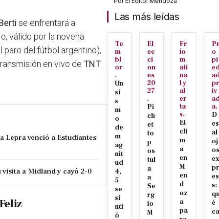
Por
El Editor Mendoza
Las más leídas
Berti
se enfrentará a
o, válido por la novena
Te
El
Fr
P
paro del fútbol argentino),
m
ec
ío
o
bl
ci
m
pi
 transmisión en vivo de
TNT
or
on
ati
e
.
es
na
a
20
l y
p
Un
27
al
iv
si
.
er
a
s
ta
a.
Pi
m
s.
D
ch
o
El
es
et
de
cli
al
to
m
la Lepra venció a Estudiantes
m
oj
p
ag
a
o
os
nit
en
e
tul
ud
M
p
a
visita a Midland y cayó 2-0
4,
en
es
a
5
d
s:
Se
se
oz
q
rg
si
Feliz
a
é
io
nti
pa
c
M
ó