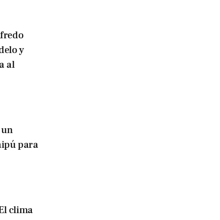
lfredo
delo y
a al
 un
aipú para
El clima