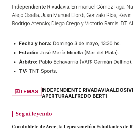
Independiente Rivadavia
: Emmanuel Gómez Riga; Nah
Alejo Osella, Juan Manuel Elordi; Gonzalo Ríos, Kevi
Rodrigo Atencio; Diego Crego y Victorio Ramis. DT Al
Fecha y hora:
Domingo 3 de mayo, 13:30 hs.
Estadio:
José María Minella (Mar del Plata).
Árbitro:
Pablo Echavarría (VAR: Germán Delfino).
TV:
TNT Sports.
INDEPENDIENTE RIVADAVIA
ALDOSIV
TEMAS
APERTURA
ALFREDO BERTI
Seguí leyendo
Con doblete de Arce, la Lepra venció a Estudiantes de R