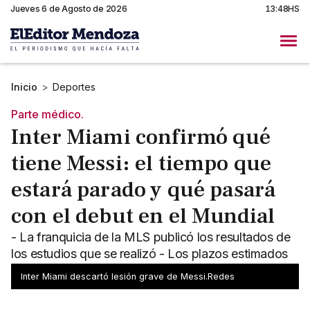
Jueves 6 de Agosto de 2026
13:48HS
Inicio
>
Deportes
Parte médico.
Inter Miami confirmó qué
tiene Messi: el tiempo que
estará parado y qué pasará
con el debut en el Mundial
- La franquicia de la MLS publicó los resultados de
los estudios que se realizó - Los plazos estimados
por los médicos y el panorama de cara a la Copa
Inter Miami descartó lesión grave de Messi.Redes