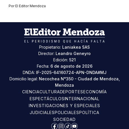
Por
El Editor Mendoza
Propietario:
Laniakea SAS
Director:
Leandro Geneyro
Edición:
521
Fecha:
6 de agosto de 2026
DNDA:
IF-2025-64160724-APN-DNDA#MJ
Domicilio legal:
Necochea N°350 - Ciudad de Mendoza,
Mendoza
CIENCIA
CULTURA
DEPORTES
ECONOMÍA
ESPECTÁCULOS
INTERNACIONAL
INVESTIGACIONES Y ESPECIALES
JUDICIALES
POLICIALES
POLÍTICA
SOCIEDAD
Facebook
Instagram
TikTok
YouTube